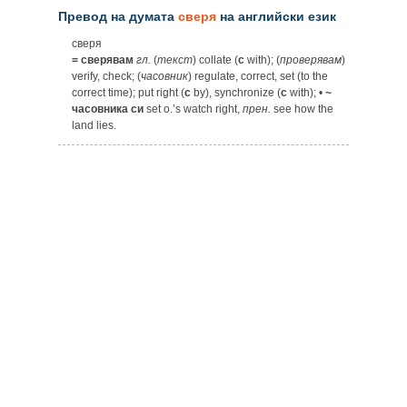
Превод на думата
сверя
на английски език
сверя
= сверявам
гл.
(
текст
) collate (
c
with); (
проверявам
)
verify, check; (
часовник
) regulate, correct, set (to the
correct time); put right (
c
by), synchronize (
c
with); •
~
часовника си
set o.’s watch right,
прен.
see how the
land lies.