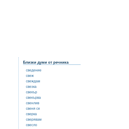
Близки думи от речника
сведение
свеж
свеждам
свезка
свекър
свекърва
свенлив
свеня се
сверка
сверявам
свесло