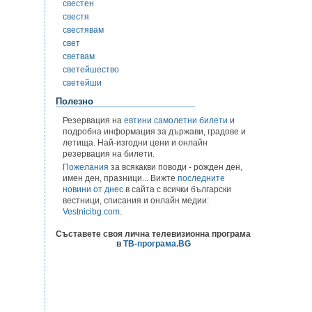
свестен
свестя
свестявам
свет
светвам
светейшество
светейши
Полезно
Резервация на
евтини самолетни билети
и
подробна информация за държави, градове и
летища. Най-изгодни цени и онлайн
резервация на билети.
Пожелания
за всякакви поводи - рожден ден,
имен ден, празници... Вижте
последните
новини от днес
в сайта с всички български
вестници, списания и онлайн медии:
Vestnicibg.com
.
Съставете своя лична телевизионна програма
в
ТВ-програма.BG