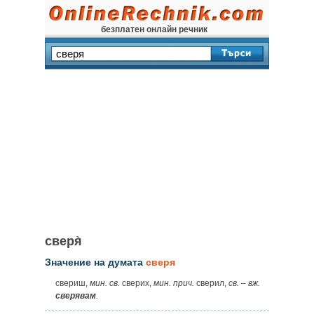
безплатен онлайн речник
сверя̀
Значение на думата
сверя
свериш,
мин. св.
сверих,
мин. прич.
сверил,
св.
–
вж.
сверявам
.