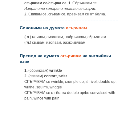
сгърчвам се/сгърча се. 1.
Сбръчквам се.
Изпраното кенарено платно се сгърчи.
2.
Свивам се, сгъвам се, превивам се от болка.
Синоними на думата
сгърчвам
(гл.) мачкам, смачквам, набръчквам, сбръчквам
(гл.) свивам, изопвам, разкривявам
Превод на думата
сгърчвам
на английски
език
1.
(сбрьчквам)
wrinkle
2.
(свивам)
contort, twist
СГЪРЧВАМ се wrinkle; crumple up, shrivel; double up,
writhe, squirm, wriggle
СГЪРЧВАМ се от болка double up/be convulsed with
pain, wince with pain