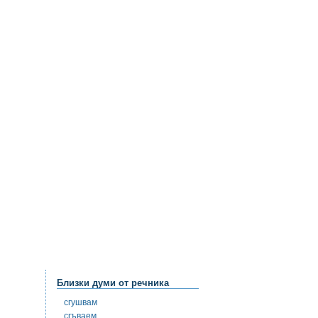
Близки думи от речника
сгушвам
сгъваем