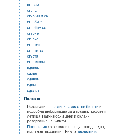
сгъвам
сгъна
сгърбвам се
сгърбя се
сгърбям се
сгърне
сгърча
сгъстен
сгъстител
сгъстя
сгъстявам
сдавам
сдавя
сдавям
сдам
сделка
Полезно
Резервация на
евтини самолетни билети
и
подробна информация за държави, градове и
летища. Най-изгодни цени и онлайн
резервация на билети.
Пожелания
за всякакви поводи - рожден ден,
имен ден, празници... Вижте
последните