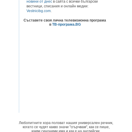
новини от днес
в сайта с всички български
вестници, списания и онлайн медии:
Vestnicibg.com
.
Съставете своя лична телевизионна програма
в
ТВ-програма.BG
Любопитните хора ползват нашия универсален речник,
когато се чудят какво значи "сгърчвам", как се пише,
какви синоними има и как е на английски.