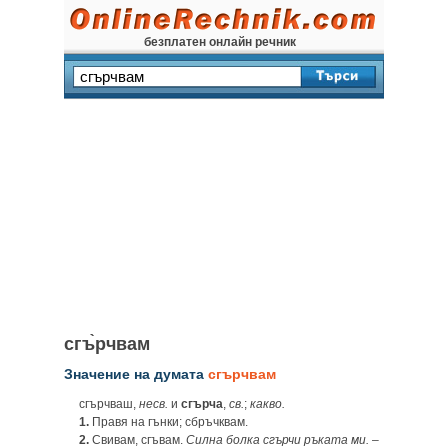
безплатен онлайн речник
сгъ̀рчвам
Значение на думата
сгърчвам
сгърчваш,
несв.
и
сгърча
,
св.
;
какво.
1.
Правя на гънки; сбръчквам.
2.
Свивам, сгъвам.
Силна болка сгърчи ръката ми.
–