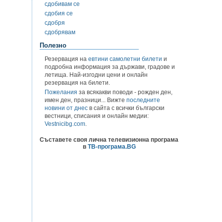
сдобивам се
сдобия се
сдобря
сдобрявам
Полезно
Резервация на
евтини самолетни билети
и
подробна информация за държави, градове и
летища. Най-изгодни цени и онлайн
резервация на билети.
Пожелания
за всякакви поводи - рожден ден,
имен ден, празници... Вижте
последните
новини от днес
в сайта с всички български
вестници, списания и онлайн медии:
Vestnicibg.com
.
Съставете своя лична телевизионна програма
в
ТВ-програма.BG