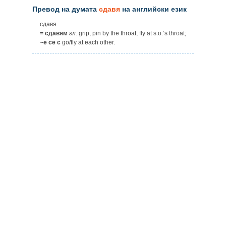
Превод на думата
сдавя
на английски език
сдавя
= сдавям
гл.
grip, pin by the throat, fly at s.o.’s throat;
~е се с
go/fly at each other.