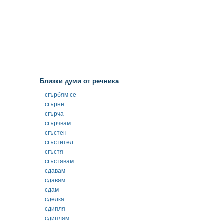
Близки думи от речника
сгърбям се
сгърне
сгърча
сгърчвам
сгъстен
сгъстител
сгъстя
сгъстявам
сдавам
сдавям
сдам
сделка
сдипля
сдиплям