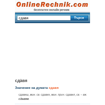
безплатен онлайн речник
сда̀вя
Значение на думата
сдавя
сдавиш,
мин. св.
сдавих,
мин. прич.
сдавил,
св.
–
вж.
сдавям
.