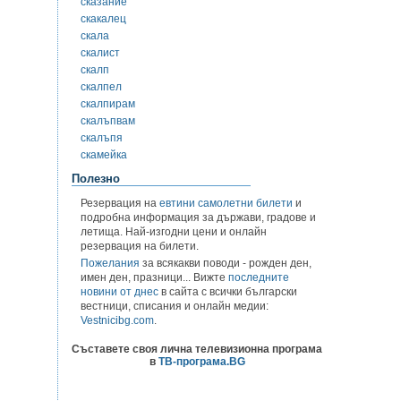
сказание
скакалец
скала
скалист
скалп
скалпел
скалпирам
скалъпвам
скалъпя
скамейка
Полезно
Резервация на
евтини самолетни билети
и
подробна информация за държави, градове и
летища. Най-изгодни цени и онлайн
резервация на билети.
Пожелания
за всякакви поводи - рожден ден,
имен ден, празници... Вижте
последните
новини от днес
в сайта с всички български
вестници, списания и онлайн медии:
Vestnicibg.com
.
Съставете своя лична телевизионна програма
в
ТВ-програма.BG