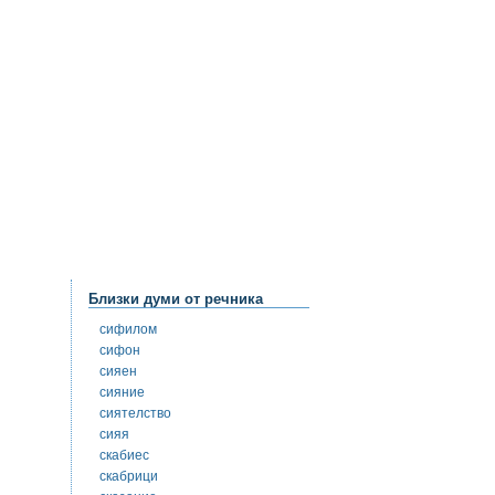
Близки думи от речника
сифилом
сифон
сияен
сияние
сиятелство
сияя
скабиес
скабрици