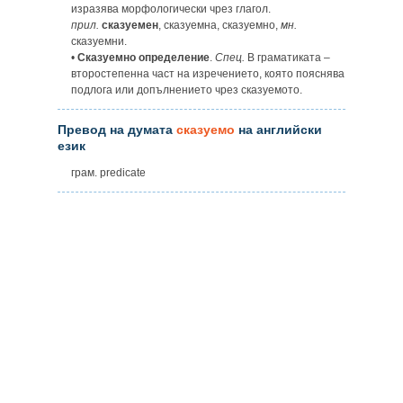
изразява морфологически чрез глагол.
прил.
сказуемен
, сказуемна, сказуемно,
мн.
сказуемни.
•
Сказуемно определение
.
Спец.
В граматиката –
второстепенна част на изречението, която пояснява
подлога или допълнението чрез сказуемото.
Превод на думата
сказуемо
на английски
език
грам. predicate