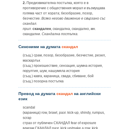
2.
Предизвикателна постъпка, която е в
противоречие с обществения морал и възмущава
голяма част от хората; безобразие, позор,
безчестие.
Всяко негово движение е свързано със
скандал.
прил.
скандален
, скандална, скандално,
мн.
скандални.
Скандална постъпка.
Синоними на думата
скандал
(същ.) срам, позор, безобразие, безчестие, резил,
маскарлък
(същ.) произшествие, сензация, шумна история,
гюрултия, шум, нашумяла история
(същ.) кавга, караница, свада, сбиване, бой
(същ.) позорна постъпка
Превод на думата
скандал
на английски
език
scandal
(караница) row, brawl, разг. kick-up, shindy, rumpus,
scrap
страх от публичен СКАНДАЛ fear of exposure
вдигам СКАНДАЛ разг. kick up/make a row, kick