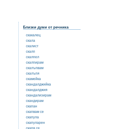
Близки думи от речника
скакалец
скала
скалист
скалп
скалпел
скалпирам
скалъпвам
скалъпя
скамейка
скандалджийка
скандалджия
скандализирам
скандирам
скапан
скапвам се
скапула
скапуларен
скапя се