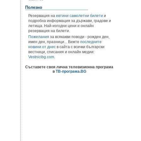
Полезно
Резервация на
евтини самолетни билети
и
подробна информация за държави, градове и
летища. Най-изгодни цени и онлайн
резервация на билети.
Пожелания
за всякакви поводи - рожден ден,
имен ден, празници... Вижте
последните
новини от днес
в сайта с всички български
вестници, списания и онлайн медии:
Vestnicibg.com
.
Съставете своя лична телевизионна програма
в
ТВ-програма.BG