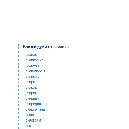
Близки думи от речника
скапан
скапвам се
скапула
скапуларен
скапя се
скара
скарам
скаран
скарвам
скарификация
скарлатина
скастря
скастрям
скат