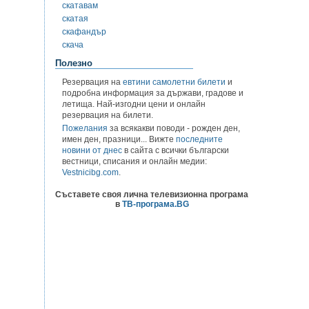
скатавам
скатая
скафандър
скача
Полезно
Резервация на
евтини самолетни билети
и
подробна информация за държави, градове и
летища. Най-изгодни цени и онлайн
резервация на билети.
Пожелания
за всякакви поводи - рожден ден,
имен ден, празници... Вижте
последните
новини от днес
в сайта с всички български
вестници, списания и онлайн медии:
Vestnicibg.com
.
Съставете своя лична телевизионна програма
в
ТВ-програма.BG