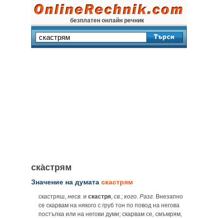
безплатен онлайн речник
ска̀стрям
Значение на думата
скастрям
скастряш,
несв.
и
скастря
,
св.
;
кого.
Разг.
Внезапно
се скарвам на някого с груб тон по повод на негова
постъпка или на негови думи; скарвам се, смъмрям,