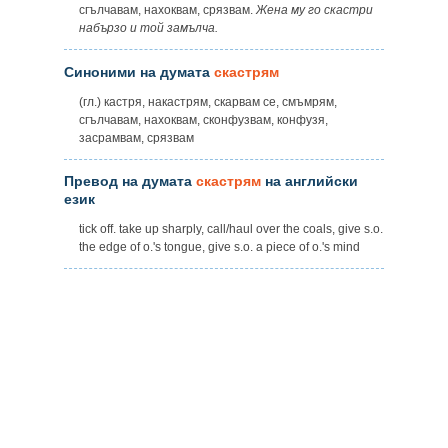
сгълчавам, нахоквам, срязвам.
Жена му го скастри
набързо и той замълча.
Синоними на думата
скастрям
(гл.) кастря, накастрям, скарвам се, смъмрям,
сгълчавам, нахоквам, сконфузвам, конфузя,
засрамвам, срязвам
Превод на думата
скастрям
на английски
език
tick off. take up sharply, call/haul over the coals, give s.o.
the edge of o.'s tongue, give s.o. a piece of o.'s mind