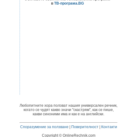
в
ТВ-програма.BG
Любопитните хора ползват нашия универсален речник,
когато се чудят какво значи "скастрям", как се пише,
какви синоними има и как е на английски.
Споразумение за ползване
|
Поверителност
|
Контакти
Copyright © OnlineRechnik.com