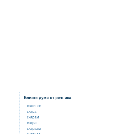
Близки думи от речника
скапя се
скара
скарам
скаран
скарвам