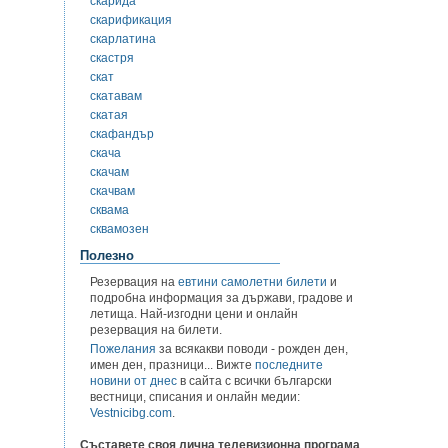
скарида
скарификация
скарлатина
скастря
скат
скатавам
скатая
скафандър
скача
скачам
скачвам
сквама
сквамозен
Полезно
Резервация на
евтини самолетни билети
и
подробна информация за държави, градове и
летища. Най-изгодни цени и онлайн
резервация на билети.
Пожелания
за всякакви поводи - рожден ден,
имен ден, празници... Вижте
последните
новини от днес
в сайта с всички български
вестници, списания и онлайн медии:
Vestnicibg.com
.
Съставете своя лична телевизионна програма