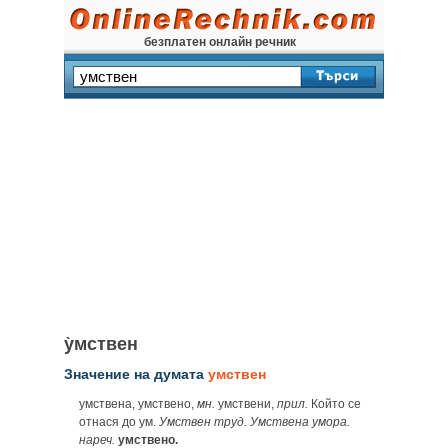
безплатен онлайн речник
у̀мствен
Значение на думата
умствен
умствена, умствено,
мн.
умствени,
прил.
Който се
отнася до ум.
Умствен труд. Умствена умора.
нареч.
умствено.