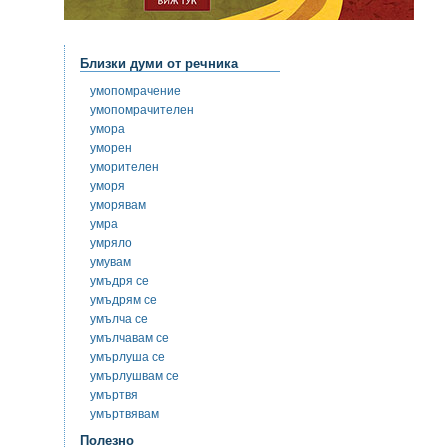
Близки думи от речника
умопомрачение
умопомрачителен
умора
уморен
уморителен
уморя
уморявам
умра
умряло
умувам
умъдря се
умъдрям се
умълча се
умълчавам се
умърлуша се
умърлушвам се
умъртвя
умъртвявам
Полезно