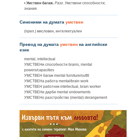
•
Умствен багаж.
Разг.
Умствени способности;
знания.
Синоними на думата
умствен
(прил.) мисловен, интелектуален
Превод на думата
умствен
на английски
език
mental, intellectual
УМСТВЕНи способности brains, mental
powers/capacities
УМСТВЕН багаж mental furniture/outfit
УМСТВЕНa работа mental/brain work
УМСТВЕН работник intellectual, brain worker
УМСТВЕНи дарби mental endowments
УМСТВЕНo разстройство (mental) derangement