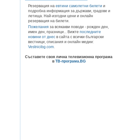
Резервация на
евтини самолетни билети
и
подробна информация за държави, градове и
летища. Най-изгодни цени и онлайн
резервация на билети.
Пожелания
за всякакви поводи - рожден ден,
имен ден, празници... Вижте
последните
новини от днес
в сайта с всички български
вестници, списания и онлайн медии:
Vestnicibg.com
.
Съставете своя лична телевизионна програма
в
ТВ-програма.BG