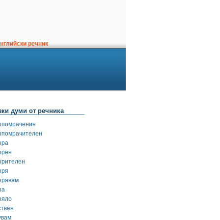
нглийски речник
зки думи от речника
опомрачение
опомрачителен
ора
орен
орителен
оря
орявам
ра
ряло
ствен
увам