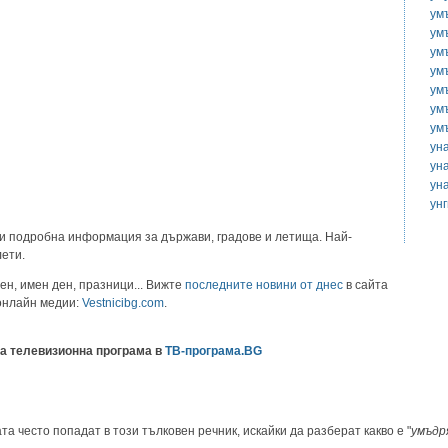
ум
ум
ум
ум
ум
ум
ум
ун
ун
ун
ун
и подробна информация за държави, градове и летища. Най-
лети.
ен, имен ден, празници... Вижте
последните новини от днес
в сайта
 онлайн медии:
Vestnicibg.com
.
а телевизионна програма в
ТВ-програма.BG
та често попадат в този тълковен речник, искайки да разберат какво е "
умъдр