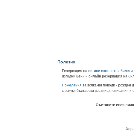
Полезно
Резервация на
евтини самолетни билети
изгодни цени и онлайн резервация на би
Пожелания
за всякакви поводи - рожден д
с всички български вестници, списания и
Съставете своя личн
Хора