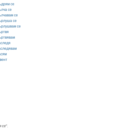
ъдрям се
ълча се
ълчавам се
ърлуша се
ърлушвам се
ъртвя
ъртвявам
аследя
аследявам
асям
гвент
я се
".