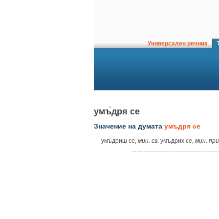
Универсален речник
Т
умъ̀дря се
Значение на думата
умъдря се
умъдриш се,
мин. св.
умъдрих се,
мин. при