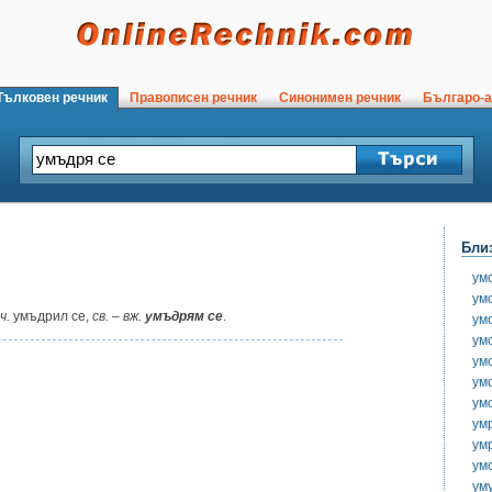
ълковен речник
Правописен речник
Синонимен речник
Българо-а
Бли
ум
ум
ч.
умъдрил се,
св.
–
вж.
умъдрям се
.
ум
ум
ум
ум
ум
ум
ум
ум
ум