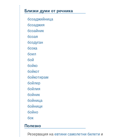
Близки думи от речника
бозаджийница
бозаджия
бозайник
бозая
боздуган
бозка
боил
бой
бойко
бойкот
бойкотирам
бойлер
бойлия
бойник
бойница
бойници
бойно
бок
Полезно
Резервация на
евтини самолетни билети
и