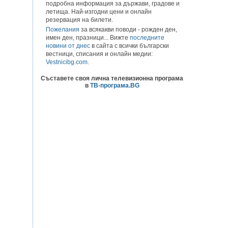
подробна информация за държави, градове и
летища. Най-изгодни цени и онлайн
резервация на билети.
Пожелания
за всякакви поводи - рожден ден,
имен ден, празници... Вижте
последните
новини от днес
в сайта с всички български
вестници, списания и онлайн медии:
Vestnicibg.com
.
Съставете своя лична телевизионна програма
в
ТВ-програма.BG