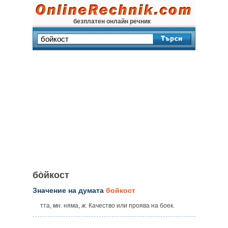
безплатен онлайн речник
бо̀йкост
Значение на думата
бойкост
тта,
мн.
няма,
ж.
Качество или проява на боек.