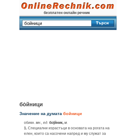
безплатен онлайн речник
бо̀йници
Значение на думата
бойници
обикн.
мн., ед.
бо|йник,
м.
1.
Специални израстъци в основата на рогата на
елен, които са насочени напред и му служат за