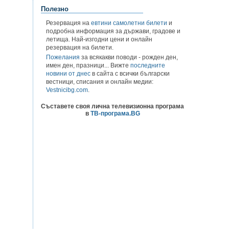
Полезно
Резервация на
евтини самолетни билети
и
подробна информация за държави, градове и
летища. Най-изгодни цени и онлайн
резервация на билети.
Пожелания
за всякакви поводи - рожден ден,
имен ден, празници... Вижте
последните
новини от днес
в сайта с всички български
вестници, списания и онлайн медии:
Vestnicibg.com
.
Съставете своя лична телевизионна програма
в
ТВ-програма.BG