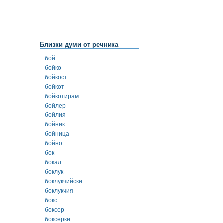
Близки думи от речника
бой
бойко
бойкост
бойкот
бойкотирам
бойлер
бойлия
бойник
бойница
бойно
бок
бокал
боклук
боклукчийски
боклукчия
бокс
боксер
боксерки