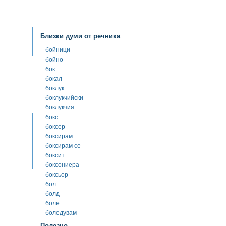
Близки думи от речника
бойници
бойно
бок
бокал
боклук
боклукчийски
боклукчия
бокс
боксер
боксирам
боксирам се
боксит
боксониера
боксьор
бол
болд
боле
боледувам
Полезно