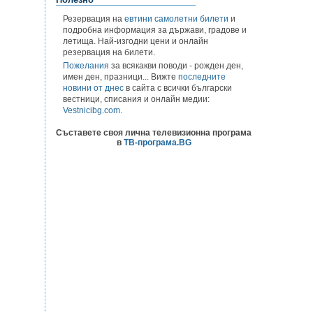
Резервация на
евтини самолетни билети
и
подробна информация за държави, градове и
летища. Най-изгодни цени и онлайн
резервация на билети.
Пожелания
за всякакви поводи - рожден ден,
имен ден, празници... Вижте
последните
новини от днес
в сайта с всички български
вестници, списания и онлайн медии:
Vestnicibg.com
.
Съставете своя лична телевизионна програма
в
ТВ-програма.BG