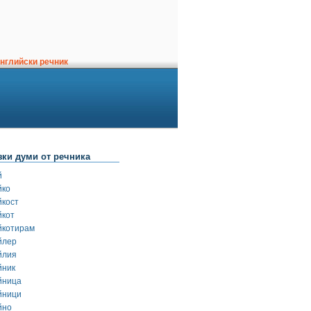
нглийски речник
зки думи от речника
й
йко
йкост
йкот
йкотирам
йлер
йлия
йник
йница
йници
йно