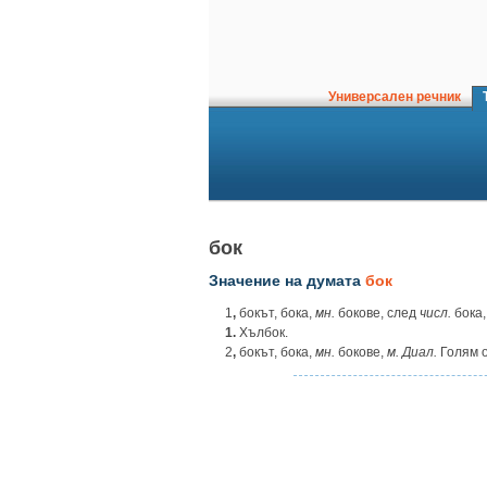
Универсален речник
Т
бок
Значение на думата
бок
1
,
бокът, бока,
мн.
бокове, след
числ.
бока
1.
Хълбок.
2
,
бокът, бока,
мн.
бокове,
м. Диал.
Голям о