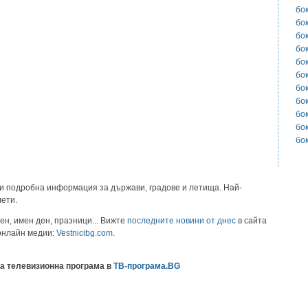
бо
бо
бо
бо
бо
бо
бо
бо
бо
бо
бо
и подробна информация за държави, градове и летища. Най-
лети.
ен, имен ден, празници... Вижте
последните новини от днес
в сайта
 онлайн медии:
Vestnicibg.com
.
а телевизионна програма в
ТВ-програма.BG