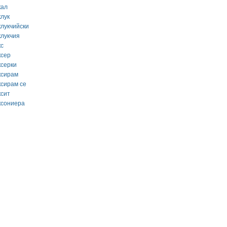
кал
клук
клукчийски
клукчия
кс
ксер
ксерки
ксирам
ксирам се
ксит
ксониера