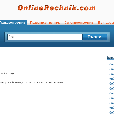
ълковен речник
Правописен речник
Синонимен речник
Българо-а
Бли
бо
бо
,
м. Остар.
бо
бо
твор на бъчва, от който тя се пълни; врана.
бо
бо
бо
бо
бо
бо
бо