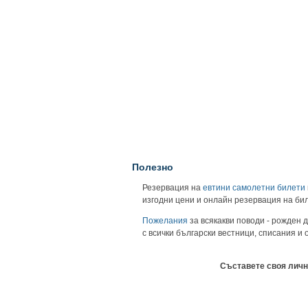
Полезно
Резервация на
евтини самолетни билети
изгодни цени и онлайн резервация на би
Пожелания
за всякакви поводи - рожден д
с всички български вестници, списания и
Съставете своя личн