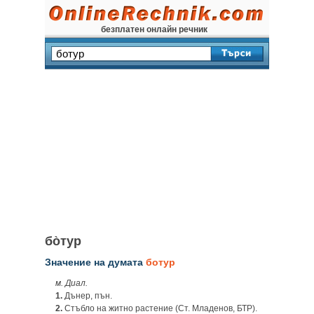
безплатен онлайн речник
бо̀тур
Значение на думата
ботур
м. Диал.
1.
Дънер, пън.
2.
Стъбло на житно растение (Ст. Младенов, БТР).