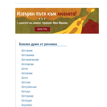
Близки думи от речника
ботаник
ботаника
ботанически
ботевски
боти
ботинки
бото
ботокс
ботулизъм
ботуш
ботушар
ботуши
боулинг