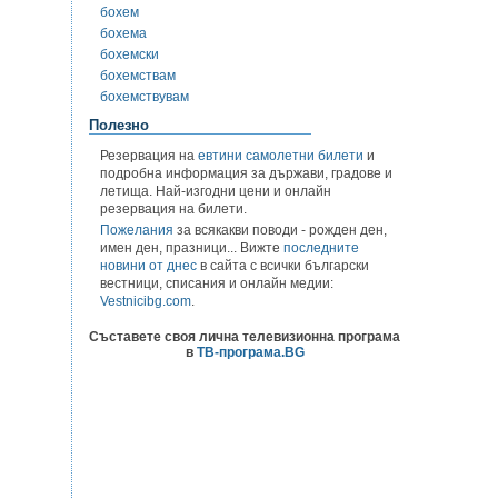
бохем
бохема
бохемски
бохемствам
бохемствувам
Полезно
Резервация на
евтини самолетни билети
и
подробна информация за държави, градове и
летища. Най-изгодни цени и онлайн
резервация на билети.
Пожелания
за всякакви поводи - рожден ден,
имен ден, празници... Вижте
последните
новини от днес
в сайта с всички български
вестници, списания и онлайн медии:
Vestnicibg.com
.
Съставете своя лична телевизионна програма
в
ТВ-програма.BG