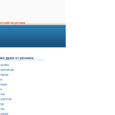
нглийски речник
зки думи от речника
таника
танически
тевски
ти
тинки
то
токс
тулизъм
тур
туш
тушар