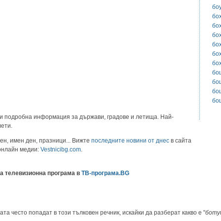
бо
бо
бо
бо
бо
бо
бо
бо
бо
бо
бо
и подробна информация за държави, градове и летища. Най-
лети.
ен, имен ден, празници... Вижте
последните новини от днес
в сайта
 онлайн медии:
Vestnicibg.com
.
а телевизионна програма в
ТВ-програма.BG
ата често попадат в този тълковен речник, искайки да разберат какво е "
боту