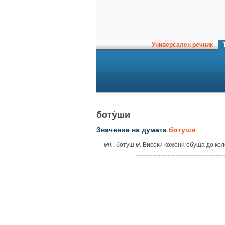
Универсален речник
Т
боту̀ши
Значение на думата
ботуши
мн.
, ботуш
м.
Високи кожени обуща до кол