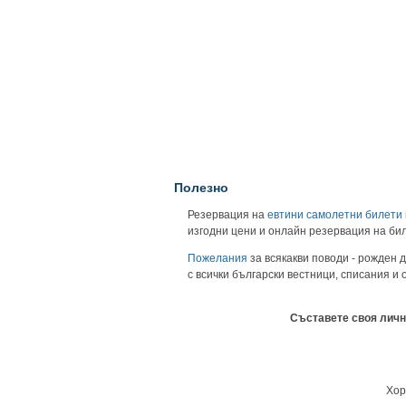
Полезно
Резервация на
евтини самолетни билети
изгодни цени и онлайн резервация на би
Пожелания
за всякакви поводи - рожден д
с всички български вестници, списания и
Съставете своя личн
Хор