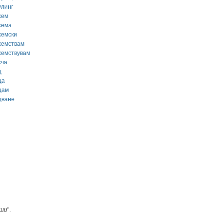
улинг
хем
хема
хемски
хемствам
хемствувам
хча
ц
ца
цам
цване
ши
".