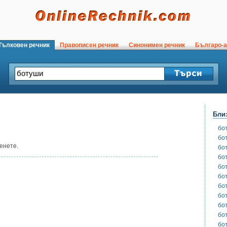
ълковен речник
Правописен речник
Синонимен речник
Българо-а
Бли
бо
бо
енете.
бо
бо
бо
бо
бо
бо
бо
бо
бо