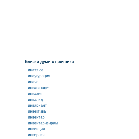
Близки думи от речника
инатя се
инаугурация
иначе
инвагинация
инвазия
инвалид
инвариант
инвектива
инвентар
инвентаризирам
инвенция
инверсия