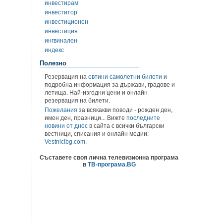
инвестирам
инвеститор
инвестиционен
инвестиция
ингвинален
индекс
Полезно
Резервация на
евтини самолетни билети
и
подробна информация за държави, градове и
летища. Най-изгодни цени и онлайн
резервация на билети.
Пожелания
за всякакви поводи - рожден ден,
имен ден, празници... Вижте
последните
новини от днес
в сайта с всички български
вестници, списания и онлайн медии:
Vestnicibg.com
.
Съставете своя лична телевизионна програма
в
ТВ-програма.BG