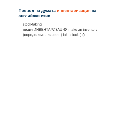
Превод на думата
инвентаризация
на
английски език
stock-taking
правя ИНВЕНТАРИЗАЦИЯ make an inventory
(определям наличност) take stock (of)