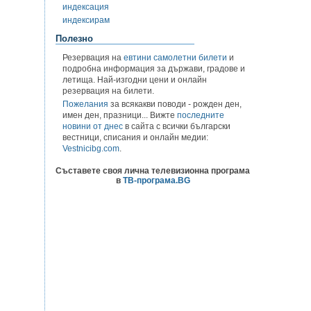
индексация
индексирам
Полезно
Резервация на
евтини самолетни билети
и
подробна информация за държави, градове и
летища. Най-изгодни цени и онлайн
резервация на билети.
Пожелания
за всякакви поводи - рожден ден,
имен ден, празници... Вижте
последните
новини от днес
в сайта с всички български
вестници, списания и онлайн медии:
Vestnicibg.com
.
Съставете своя лична телевизионна програма
в
ТВ-програма.BG