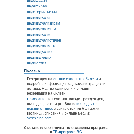
индексация
индексирам
индетерминизъм
индивидуален
индивидуализирам
индивидуализъм
индивидуалист
индивидуалистичен
индивидуалистка
индивидуалност
индивидуация
индигестия
Полезно
Резервация на
евтини самолетни билети
и
подробна информация за държави, градове и
летища. Най-изгодни цени и онлайн
резервация на билети.
Пожелания
за всякакви поводи - рожден ден,
имен ден, празници... Вижте
последните
новини от днес
в сайта с всички български
вестници, списания и онлайн медии:
Vestnicibg.com
.
Съставете своя лична телевизионна програма
в
ТВ-програма.BG