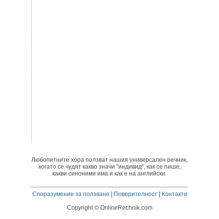
Любопитните хора ползват нашия универсален речник,
когато се чудят какво значи "индивид", как се пише,
какви синоними има и как е на английски.
Споразумение за ползване
|
Поверителност
|
Контакти
Copyright © OnlineRechnik.com