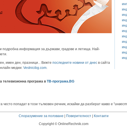
ин
ин
ин
ин
ин
ин
ин
ин
ин
и подробна информация за държави, градове и летища. Най-
ин
лети.
ин
ен, имен ден, празници... Вижте
последните новини от днес
в сайта
 онлайн медии:
Vestnicibg.com
.
а телевизионна програма в
ТВ-програма.BG
а често попадат в този тълковен речник, искайки да разберат какво е "
инвест
Споразумение за ползване
|
Поверителност
|
Контакти
Copyright © OnlineRechnik.com