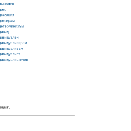
гвинален
декс
дексация
дексирам
детерминизъм
дивид
дивидуален
дивидуализирам
дивидуализъм
дивидуалист
дивидуалистичен
иция
".