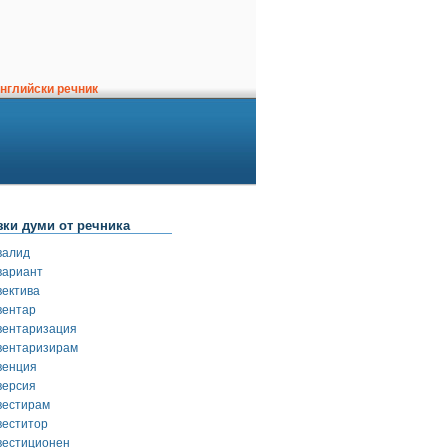
нглийски речник
зки думи от речника
валид
вариант
вектива
вентар
вентаризация
вентаризирам
венция
версия
вестирам
веститор
вестиционен