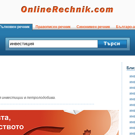
ълковен речник
Правописен речник
Синонимен речник
Българо-а
Бли
ин
ин
ин
ин
я инвестиции в петролодобива.
ин
ин
ин
ин
ин
ин
ин