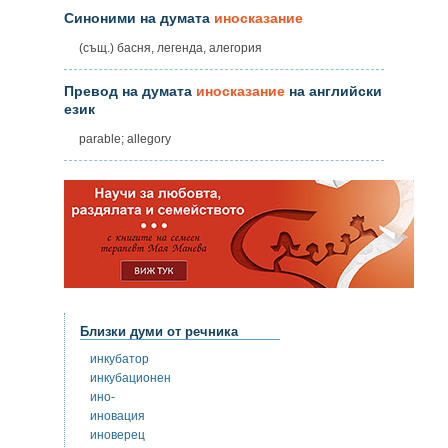
Синоними на думата
иносказание
(същ.) басня, легенда, алегория
Превод на думата
иносказание
на английски
език
parable; allegory
Близки думи от речника
инкубатор
инкубационен
ино-
иновация
иноверец