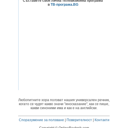
Съставете своя лична телевизионна програма
в
ТВ-програма.BG
Любопитните хора ползват нашия универсален речник,
когато се чудят какво значи "иносказание", как се пише,
какви синоними има и как е на английски.
Споразумение за ползване
|
Поверителност
|
Контакти