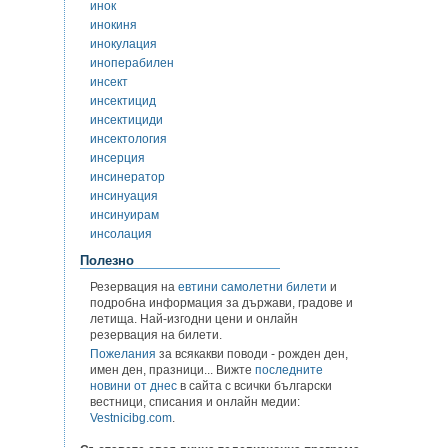
инок
инокиня
инокулация
иноперабилен
инсект
инсектицид
инсектициди
инсектология
инсерция
инсинератор
инсинуация
инсинуирам
инсолация
Полезно
Резервация на
евтини самолетни билети
и
подробна информация за държави, градове и
летища. Най-изгодни цени и онлайн
резервация на билети.
Пожелания
за всякакви поводи - рожден ден,
имен ден, празници... Вижте
последните
новини от днес
в сайта с всички български
вестници, списания и онлайн медии:
Vestnicibg.com
.