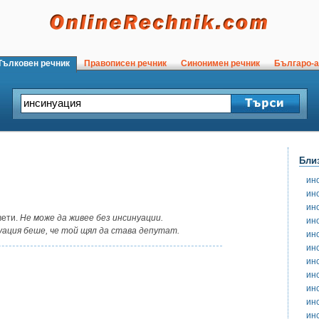
ълковен речник
Правописен речник
Синонимен речник
Българо-а
Бли
ин
ин
ин
вети.
Не може да живее без инсинуации.
ин
уация беше, че той щял да става депутат.
ин
ин
ин
ин
ин
ин
ин