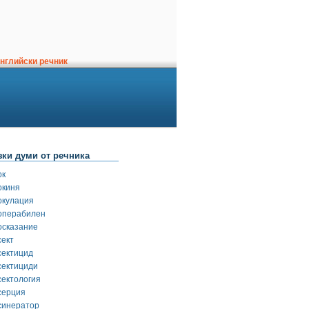
нглийски речник
зки думи от речника
ок
окиня
окулация
операбилен
осказание
сект
сектицид
сектициди
сектология
серция
синератор