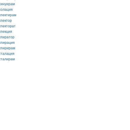
синуирам
солация
спектирам
спектор
спекторат
спекция
спиратор
спирация
спирирам
сталация
сталирам