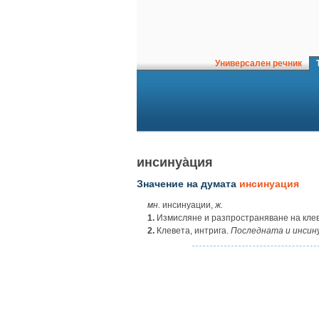
Универсален речник
Т
инсинуа̀ция
Значение на думата
инсинуация
мн.
инсинуации,
ж.
1.
Измисляне и разпространяване на кле
2.
Клевета, интрига.
Последната
и
инсин