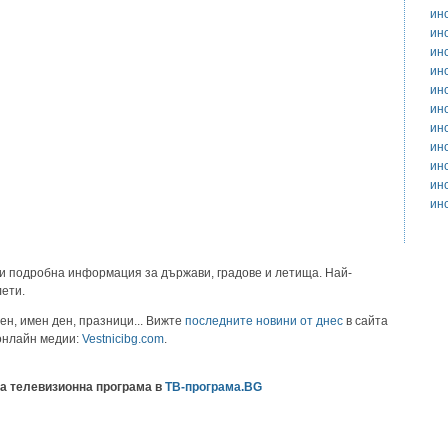
ин
ин
ин
ин
ин
ин
ин
ин
ин
ин
ин
и подробна информация за държави, градове и летища. Най-
лети.
ен, имен ден, празници... Вижте
последните новини от днес
в сайта
 онлайн медии:
Vestnicibg.com
.
а телевизионна програма в
ТВ-програма.BG