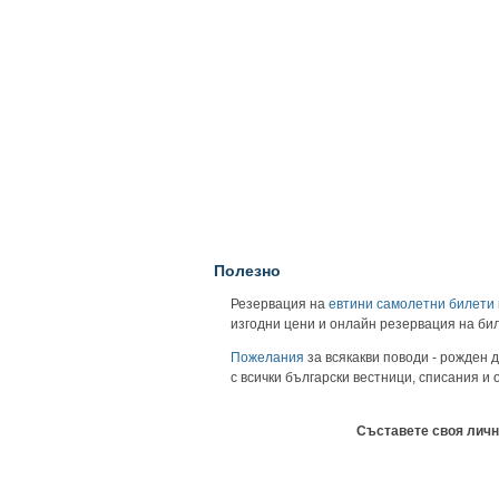
Полезно
Резервация на
евтини самолетни билети
изгодни цени и онлайн резервация на би
Пожелания
за всякакви поводи - рожден д
с всички български вестници, списания и
Съставете своя личн