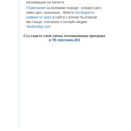
резервация на билети.
Пожелания
за всякакви поводи - рожден ден,
имен ден, празници... Вижте
последните
новини от днес
в сайта с всички български
вестници, списания и онлайн медии:
Vestnicibg.com
.
Съставете своя лична телевизионна програма
в
ТВ-програма.BG