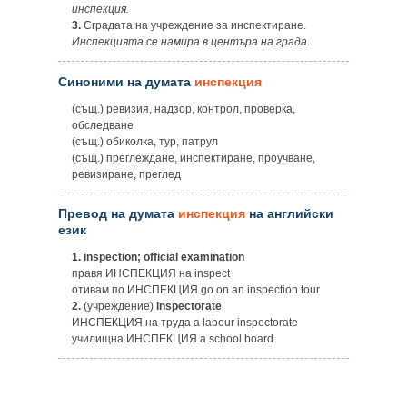
инспекция.
3.
Сградата на учреждение за инспектиране.
Инспекцията се намира в центъра на града.
Синоними на думата
инспекция
(същ.) ревизия, надзор, контрол, проверка,
обследване
(същ.) обиколка, тур, патрул
(същ.) преглеждане, инспектиране, проучване,
ревизиране, преглед
Превод на думата
инспекция
на английски
език
1.
inspection; official examination
правя ИНСПЕКЦИЯ на inspect
отивам по ИНСПЕКЦИЯ go on an inspection tour
2.
(учреждение)
inspectorate
ИНСПЕКЦИЯ на труда a labour inspectorate
училищна ИНСПЕКЦИЯ a school board