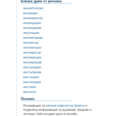
Близки думи от речника
инсектология
инсерция
инсинератор
инсинуация
инсинуирам
инсолация
инспектирам
инспектор
инспекторат
инспиратор
инспирация
инспирирам
инсталация
инсталирам
инстанция
инстилация
инстинкт
институт
Полезно
Резервация на
евтини самолетни билети
и
подробна информация за държави, градове и
летища. Най-изгодни цени и онлайн