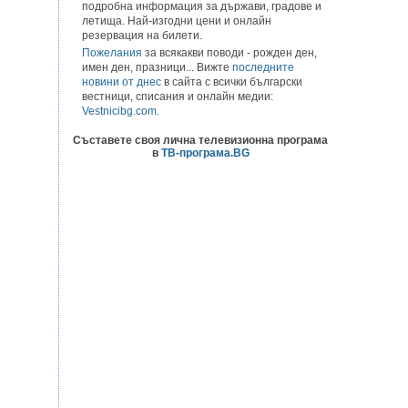
подробна информация за държави, градове и
летища. Най-изгодни цени и онлайн
резервация на билети.
Пожелания
за всякакви поводи - рожден ден,
имен ден, празници... Вижте
последните
новини от днес
в сайта с всички български
вестници, списания и онлайн медии:
Vestnicibg.com
.
Съставете своя лична телевизионна програма
в
ТВ-програма.BG