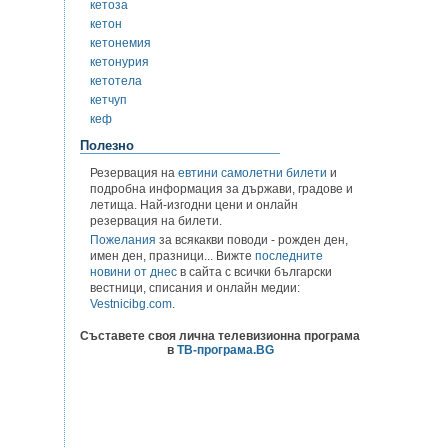
кетоза
кетон
кетонемия
кетонурия
кетотела
кетчуп
кеф
Полезно
Резервация на
евтини самолетни билети
и
подробна информация за държави, градове и
летища. Най-изгодни цени и онлайн
резервация на билети.
Пожелания
за всякакви поводи - рожден ден,
имен ден, празници... Вижте
последните
новини от днес
в сайта с всички български
вестници, списания и онлайн медии:
Vestnicibg.com
.
Съставете своя лична телевизионна програма
в
ТВ-програма.BG