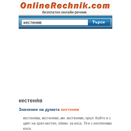
безплатен онлайн речник
кестеня̀в
Значение на думата
кестеняв
кестенява, кестеняво,
мн.
кестеняви,
прил.
Който е с
цвят на зрял кестен, обикн. за коса.
Тя е с кестенява
коса.