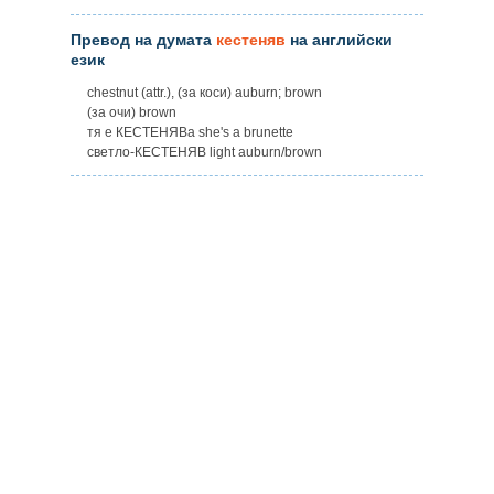
Превод на думата
кестеняв
на английски
език
chestnut (attr.), (за коси) auburn; brown
(за очи) brown
тя е КЕСТЕНЯВа she's a brunette
светло-КЕСТЕНЯВ light auburn/brown