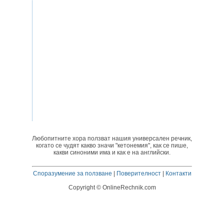
Любопитните хора ползват нашия универсален речник,
когато се чудят какво значи "кетонемия", как се пише,
какви синоними има и как е на английски.
Споразумение за ползване
|
Поверителност
|
Контакти
Copyright © OnlineRechnik.com