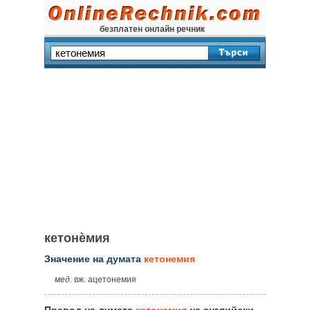
безплатен онлайн речник
кетонѐмия
Значение на думата
кетонемия
мед.
вж. ацетонемия
Превод на думата
кетонемия
на английски