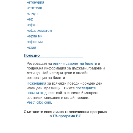
кетонурия
кетотела
кетчуп
кеф
кефал
кефалхематом
кефва ми
кефне ми
кехая
Полезно
Резервация на
евтини самолетни билети
и
подробна информация за държави, градове и
летища. Най-изгодни цени и онлайн
резервация на билети.
Пожелания
за всякакви поводи - рожден ден,
имен ден, празници... Вижте
последните
новини от днес
в сайта с всички български
вестници, списания и онлайн медии:
Vestnicibg.com
.
Съставете своя лична телевизионна програма
в
ТВ-програма.BG