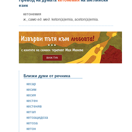
език
кетонемия
ж.
,
само
ед.
мед.
keton(a)emia, aceton(a)emia.
Близки думи от речника
кесар
кесим
кесия
кестен
кестеняв
кетап
кетоацидоза
кетоза
кетон