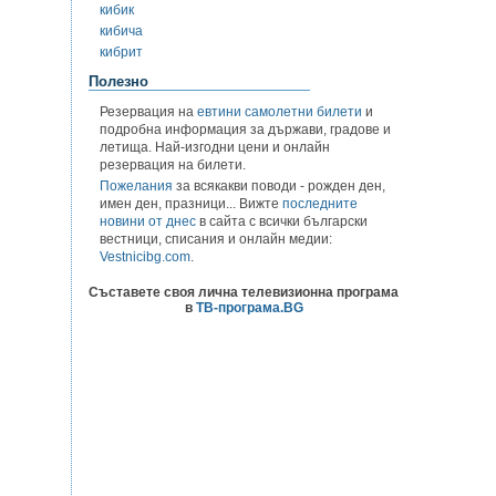
кибик
кибича
кибрит
Полезно
Резервация на
евтини самолетни билети
и
подробна информация за държави, градове и
летища. Най-изгодни цени и онлайн
резервация на билети.
Пожелания
за всякакви поводи - рожден ден,
имен ден, празници... Вижте
последните
новини от днес
в сайта с всички български
вестници, списания и онлайн медии:
Vestnicibg.com
.
Съставете своя лична телевизионна програма
в
ТВ-програма.BG