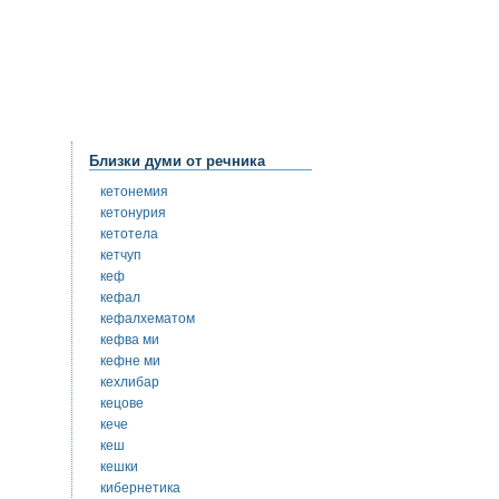
Близки думи от речника
кетонемия
кетонурия
кетотела
кетчуп
кеф
кефал
кефалхематом
кефва ми
кефне ми
кехлибар
кецове
кече
кеш
кешки
кибернетика