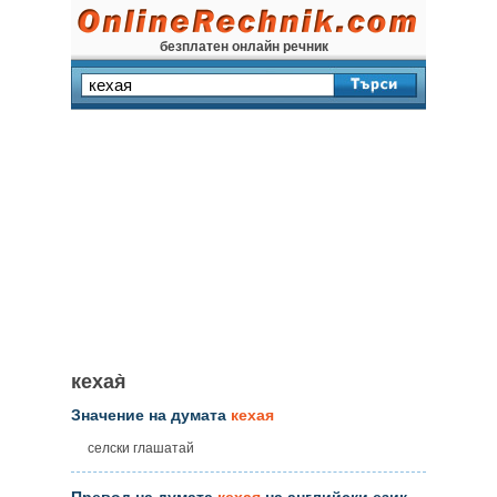
безплатен онлайн речник
кехая̀
Значение на думата
кехая
селски глашатай
Превод на думата
кехая
на английски език