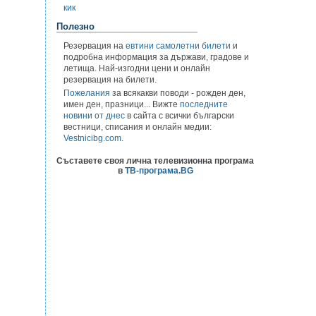
кик
Полезно
Резервация на
евтини самолетни билети
и
подробна информация за държави, градове и
летища. Най-изгодни цени и онлайн
резервация на билети.
Пожелания
за всякакви поводи - рожден ден,
имен ден, празници... Вижте
последните
новини от днес
в сайта с всички български
вестници, списания и онлайн медии:
Vestnicibg.com
.
Съставете своя лична телевизионна програма
в
ТВ-програма.BG