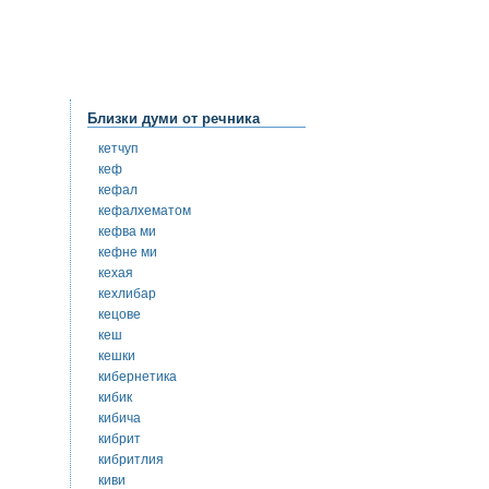
Близки думи от речника
кетчуп
кеф
кефал
кефалхематом
кефва ми
кефне ми
кехая
кехлибар
кецове
кеш
кешки
кибернетика
кибик
кибича
кибрит
кибритлия
киви