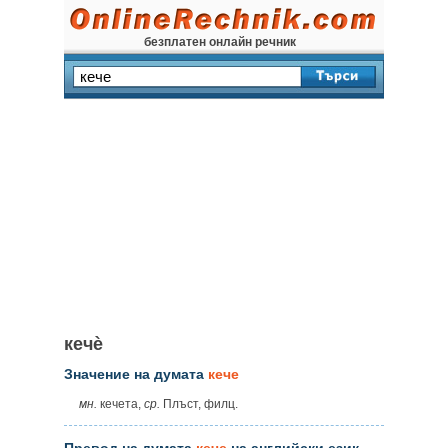
безплатен онлайн речник
кечѐ
Значение на думата
кече
мн.
кечета,
ср.
Плъст, филц.
Превод на думата
кече
на английски език