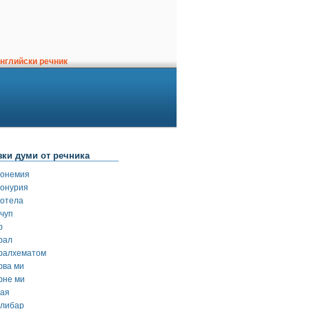
нглийски речник
зки думи от речника
тонемия
тонурия
тотела
тчуп
ф
фал
фалхематом
фва ми
фне ми
хая
хлибар