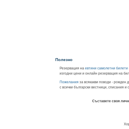
Полезно
Резервация на
евтини самолетни билети
изгодни цени и онлайн резервация на би
Пожелания
за всякакви поводи - рожден д
с всички български вестници, списания и
Съставете своя личн
Хор