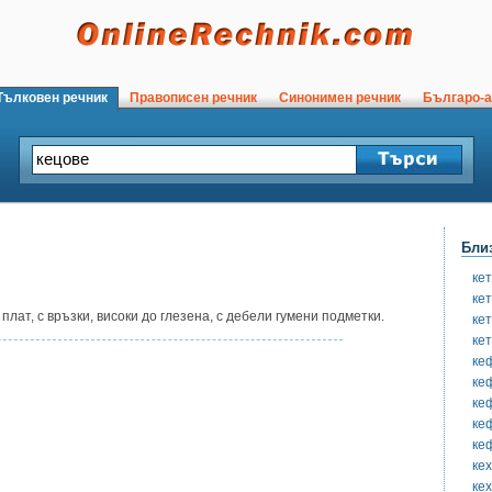
ълковен речник
Правописен речник
Синонимен речник
Българо-а
Бли
ке
ке
плат, с връзки, високи до глезена, с дебели гумени подметки.
ке
ке
ке
ке
ке
ке
ке
ке
ке