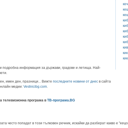
ке
ке
ке
ки
ки
ки
ки
ки
ки
кик
ки
и подробна информация за държави, градове и летища. Най-
лети.
ен, имен ден, празници... Вижте
последните новини от днес
в сайта
 онлайн медии:
Vestnicibg.com
.
а телевизионна програма в
ТВ-програма.BG
ата често попадат в този тълковен речник, искайки да разберат какво е "
кецо