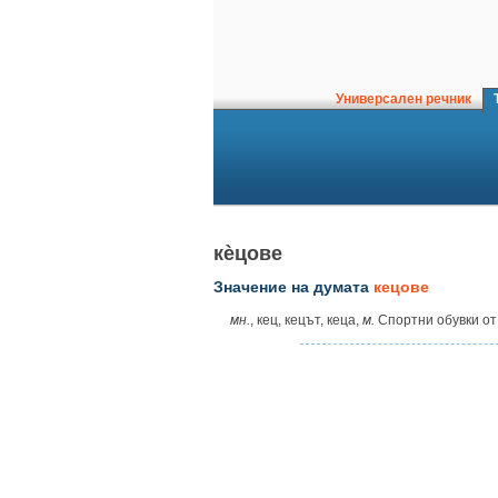
Универсален речник
Т
кѐцове
Значение на думата
кецове
мн.
, кец, кецът, кеца,
м.
Спортни обувки от 