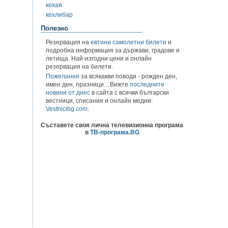
кехая
кехлибар
Полезно
Резервация на
евтини самолетни билети
и
подробна информация за държави, градове и
летища. Най-изгодни цени и онлайн
резервация на билети.
Пожелания
за всякакви поводи - рожден ден,
имен ден, празници... Вижте
последните
новини от днес
в сайта с всички български
вестници, списания и онлайн медии:
Vestnicibg.com
.
Съставете своя лична телевизионна програма
в
ТВ-програма.BG