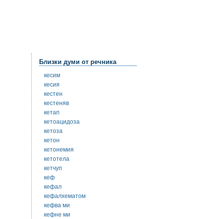
Близки думи от речника
кесим
кесия
кестен
кестеняв
кетап
кетоацидоза
кетоза
кетон
кетонемия
кетотела
кетчуп
кеф
кефал
кефалхематом
кефва ми
кефне ми