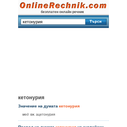
безплатен онлайн речник
кетонурия
Значение на думата
кетонурия
мед.
вж. ацетонурия
Превод на думата
кетонурия
на английски