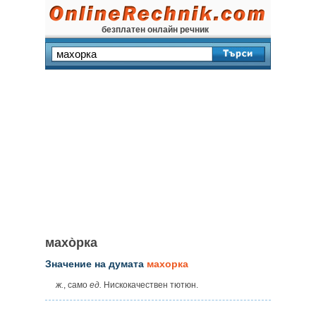
безплатен онлайн речник
махо̀рка
Значение на думата
махорка
ж.
, само
ед.
Нискокачествен тютюн.