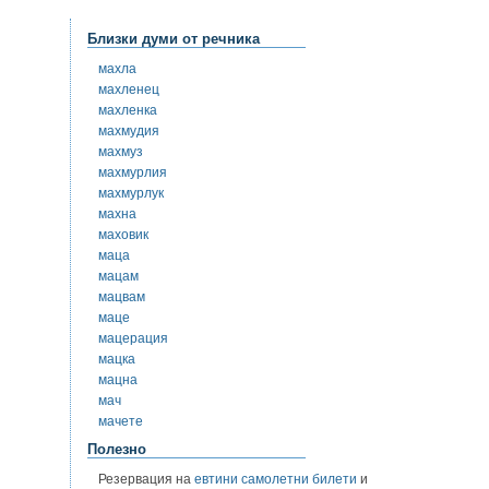
Близки думи от речника
махла
махленец
махленка
махмудия
махмуз
махмурлия
махмурлук
махна
маховик
маца
мацам
мацвам
маце
мацерация
мацка
мацна
мач
мачете
Полезно
Резервация на
евтини самолетни билети
и