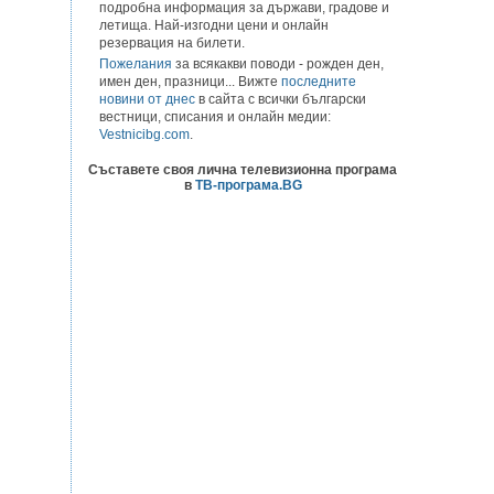
подробна информация за държави, градове и
летища. Най-изгодни цени и онлайн
резервация на билети.
Пожелания
за всякакви поводи - рожден ден,
имен ден, празници... Вижте
последните
новини от днес
в сайта с всички български
вестници, списания и онлайн медии:
Vestnicibg.com
.
Съставете своя лична телевизионна програма
в
ТВ-програма.BG