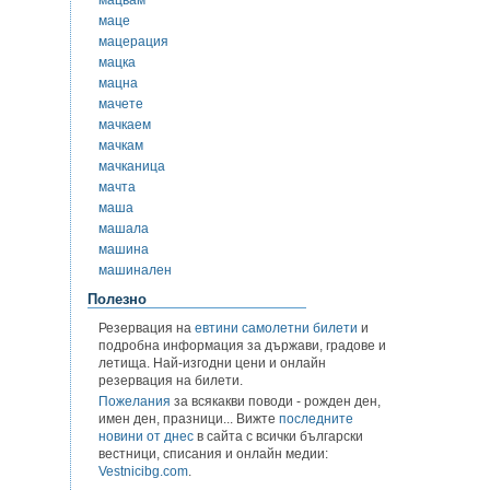
маце
мацерация
мацка
мацна
мачете
мачкаем
мачкам
мачканица
мачта
маша
машала
машина
машинален
Полезно
Резервация на
евтини самолетни билети
и
подробна информация за държави, градове и
летища. Най-изгодни цени и онлайн
резервация на билети.
Пожелания
за всякакви поводи - рожден ден,
имен ден, празници... Вижте
последните
новини от днес
в сайта с всички български
вестници, списания и онлайн медии:
Vestnicibg.com
.