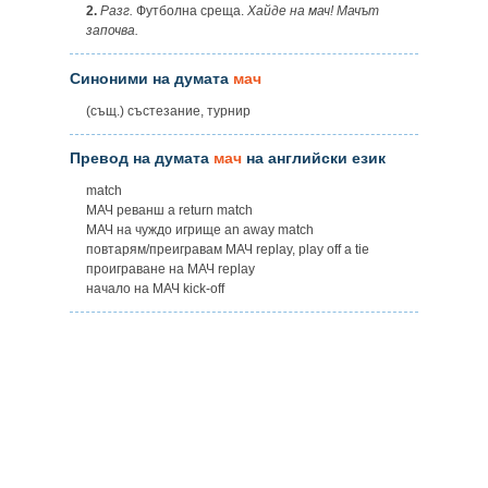
2.
Разг.
Футболна среща.
Хайде на мач! Мачът
започва.
Синоними на думата
мач
(същ.) състезание, турнир
Превод на думата
мач
на английски език
match
МАЧ реванш a return match
МАЧ на чуждо игрище an away match
повтарям/преигравам МАЧ replay, play off a tie
проиграване на МАЧ replay
начало на МАЧ kick-off