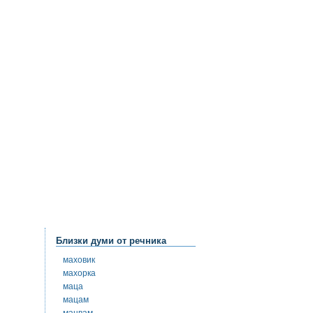
Близки думи от речника
маховик
махорка
маца
мацам
мацвам