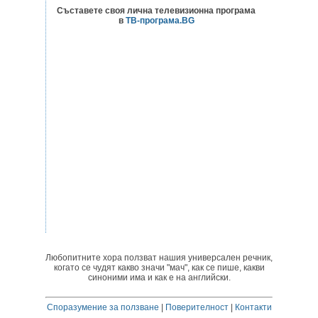
Съставете своя лична телевизионна програма
в
ТВ-програма.BG
Любопитните хора ползват нашия универсален речник,
когато се чудят какво значи "мач", как се пише, какви
синоними има и как е на английски.
Споразумение за ползване
|
Поверителност
|
Контакти