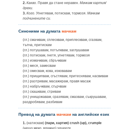
2.
Какво.
Правя да стане неравен.
Мачкам хартия/
дрехи.
3.
Кого.
Угнетявам, потискам, тормозя.
Мачкам
подчинените си.
Синоними на думата
мачкам
(гл.) смачквам, сплесквам, приплесквам, сгазвам,
тъпча, притискам
(гл.) потушавам, потъпквам, заглушавам
(гл.) потискам, гнетя, угнетявам, тормозя
(гл.) измачквам, сбръчквам
(гл.) меся, замесвам
(гл.) омесвам, кова, изковавам
(гл.) прищипвам, сгъстявам, притеснявам, насвивам
(гл.) разтривам, масажирам, правя масаж
(гл.) набръчквам, сгърчвам
(гл.) скашквам, стривам
(гл.) унищожавам, сразявам, смазвам, съкрушавам,
раздробявам, разбивам
Превод на думата
мачкам
на английски език
1.
(натискам)
(пари, хартия) crush (up), crumple
(нещо меко, влажно) squeeze