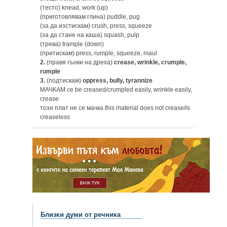
(тесто) knead, work (up)
(приготовлявам глина) puddle, pug
(за да изстискам) crush, press, squeeze
(за да стане на каша) squash, pulp
(трева) trample (down)
(притискам) press, rumple, squeeze, maul
2.
(правя гънки на дреха)
crease, wrinkle, crumple,
rumple
3.
(подтискам)
oppress, bully, tyrannize
МАЧКАМ ce be creased/crumpled easily, wrinkle easily,
crease
този плат не се мачка this material does not crease/is
creaseless
Близки думи от речника