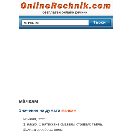
безплатен онлайн речник
ма̀чкам
Значение на думата
мачкам
мачкаш,
несв.
1.
Какво.
С натискане смазвам, стривам; тъпча.
Мачкам грозде за вино.