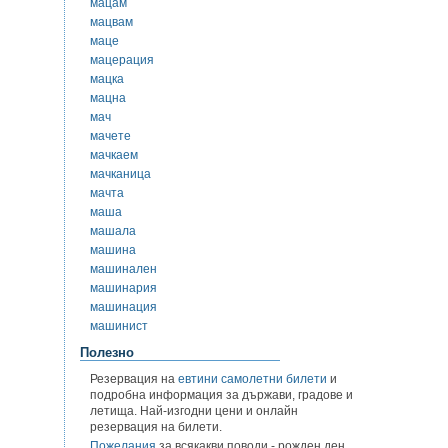
мацам
мацвам
маце
мацерация
мацка
мацна
мач
мачете
мачкаем
мачканица
мачта
маша
машала
машина
машинален
машинария
машинация
машинист
Полезно
Резервация на
евтини самолетни билети
и
подробна информация за държави, градове и
летища. Най-изгодни цени и онлайн
резервация на билети.
Пожелания
за всякакви поводи - рожден ден,