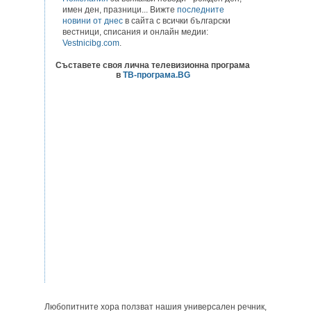
имен ден, празници... Вижте
последните
новини от днес
в сайта с всички български
вестници, списания и онлайн медии:
Vestnicibg.com
.
Съставете своя лична телевизионна програма
в
ТВ-програма.BG
Любопитните хора ползват нашия универсален речник,