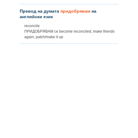
Превод на думата
придобрявам
на
английски език
reconcile
ПРИДОБРЯВАМ се become reconciled; make friends
again; patch/make it up