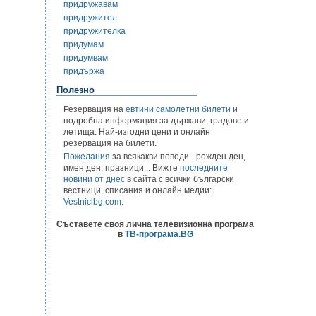
придружавам
придружител
придружителка
придумам
придумвам
придържа
Полезно
Резервация на
евтини самолетни билети
и
подробна информация за държави, градове и
летища. Най-изгодни цени и онлайн
резервация на билети.
Пожелания
за всякакви поводи - рожден ден,
имен ден, празници... Вижте
последните
новини от днес
в сайта с всички български
вестници, списания и онлайн медии:
Vestnicibg.com
.
Съставете своя лична телевизионна програма
в
ТВ-програма.BG