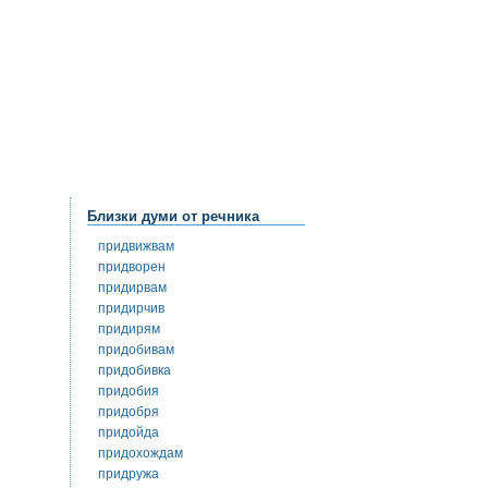
Близки думи от речника
придвижвам
придворен
придирвам
придирчив
придирям
придобивам
придобивка
придобия
придобря
придойда
придохождам
придружа