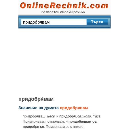
безплатен онлайн речник
придобря̀вам
Значение на думата
придобрявам
придобряваш,
несв.
и
придобря,
св.
;
кого.
Разг.
Примирявам, помирявам. –
придобрявам се/
придобря се
. Помирявам се с някого.