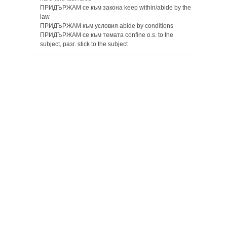
ПРИДЪРЖАМ се към закона keep within/abide by the
law
ПРИДЪРЖАМ към условия abide by conditions
ПРИДЪРЖАМ се към темата confine o.s. to the
subject, разг. stick to the subject