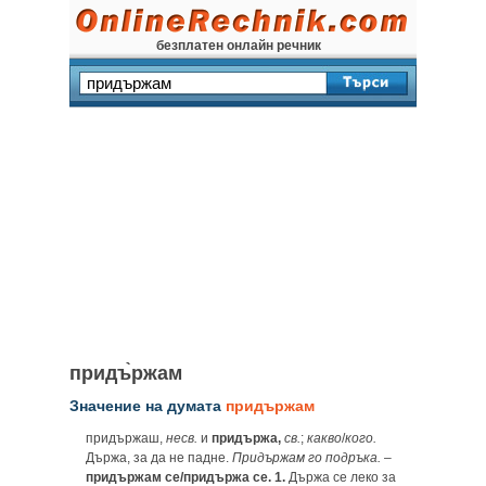
безплатен онлайн речник
придъ̀ржам
Значение на думата
придържам
придържаш,
несв.
и
придържа,
св.
;
какво
/
кого.
Държа, за да не падне.
Придържам го подръка.
–
придържам се/придържа се. 1.
Държа се леко за