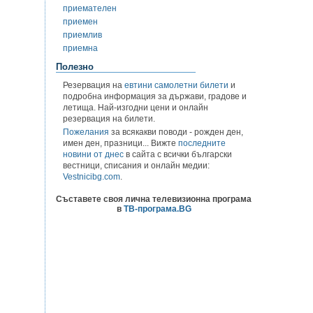
приемателен
приемен
приемлив
приемна
Полезно
Резервация на
евтини самолетни билети
и
подробна информация за държави, градове и
летища. Най-изгодни цени и онлайн
резервация на билети.
Пожелания
за всякакви поводи - рожден ден,
имен ден, празници... Вижте
последните
новини от днес
в сайта с всички български
вестници, списания и онлайн медии:
Vestnicibg.com
.
Съставете своя лична телевизионна програма
в
ТВ-програма.BG