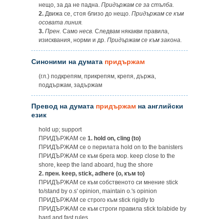
нещо, за да не падна.
Придържам се за стълба.
2.
Движа се, стоя близо до нещо.
Придържам се към
осовата линия.
3.
Прен.
Само
несв.
Следвам някакви правила,
изисквания, норми и др.
Придържам се към закона.
Синоними на думата
придържам
(гл.) подкрепям, прикрепям, крепя, държа,
поддържам, задържам
Превод на думата
придържам
на английски
език
hold up; support
ПРИДЪРЖАМ ce
1.
hold on, cling (to)
ПРИДЪРЖАМ се о перилата hold on to the banisters
ПРИДЪРЖАМ се към брега мор. keep close to the
shore, keep the land aboard, hug the shore
2.
прен. keep, stick, adhere (о, към to)
ПРИДЪРЖАМ се към собственото си мнение stick
to/stand by o.s' opinion, maintain o.'s opinion
ПРИДЪРЖАМ се строго към stick rigidly to
ПРИДЪРЖАМ се към строги правила stick to/abide by
hard and fast rules