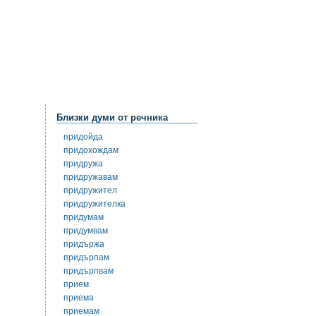
Близки думи от речника
придойда
придохождам
придружа
придружавам
придружител
придружителка
придумам
придумвам
придържа
придърпам
придърпвам
прием
приема
приемам