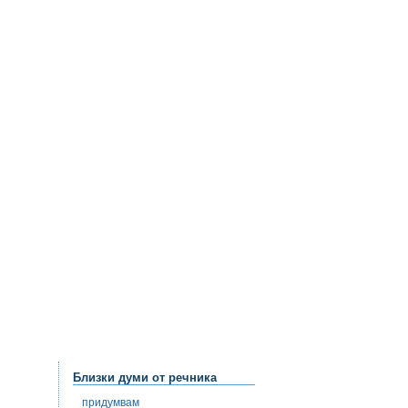
Близки думи от речника
придумвам