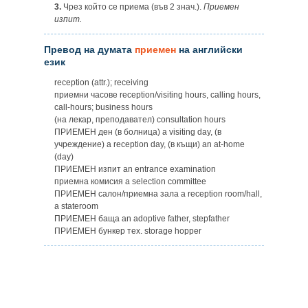
3.
Чрез който се приема (във 2 знач.).
Приемен
изпит.
Превод на думата
приемен
на английски
език
reception (attr.); receiving
приемни часове reception/visiting hours, calling hours,
call-hours; business hours
(на лекар, преподавател) consultation hours
ПРИЕМЕН ден (в болница) a visiting day, (в
учреждение) а reception day, (в къщи) an at-home
(day)
ПРИЕМЕН изпит an entrance examination
приемна комисия a selection committee
ПРИЕМЕН салон/приемна зала a reception room/hall,
a stateroom
ПРИЕМЕН баща an adoptive father, stepfather
ПРИЕМЕН бункер тех. storage hopper