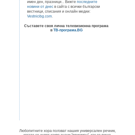
имен ден, празници... Вижте
последните
новини от днес
в сайта с всички български
вестници, списания и онлайн медии:
Vestnicibg.com
.
Съставете своя лична телевизионна програма
в
ТВ-програма.BG
Любопитните хора ползват нашия универсален речник,
когато се чудят какво значи "приемен", как се пише,