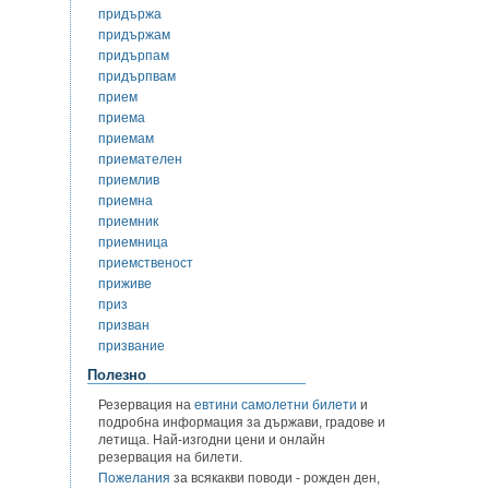
придържа
придържам
придърпам
придърпвам
прием
приема
приемам
приемателен
приемлив
приемна
приемник
приемница
приемственост
приживе
приз
призван
призвание
Полезно
Резервация на
евтини самолетни билети
и
подробна информация за държави, градове и
летища. Най-изгодни цени и онлайн
резервация на билети.
Пожелания
за всякакви поводи - рожден ден,