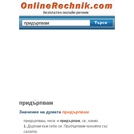
безплатен онлайн речник
придъ̀рпвам
Значение на думата
придърпвам
придърпваш,
несв.
и
придърпам
,
св.
;
какво.
1.
Дърпам към себе си.
Придърпвам чинията със
салата.