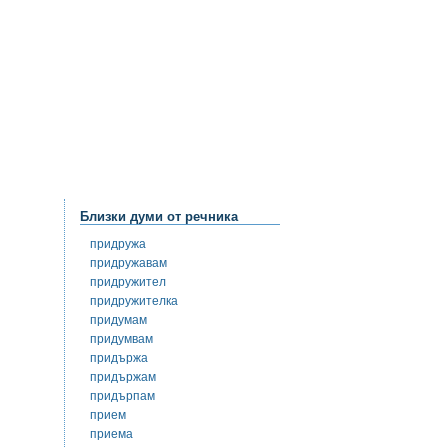
Близки думи от речника
придружа
придружавам
придружител
придружителка
придумам
придумвам
придържа
придържам
придърпам
прием
приема