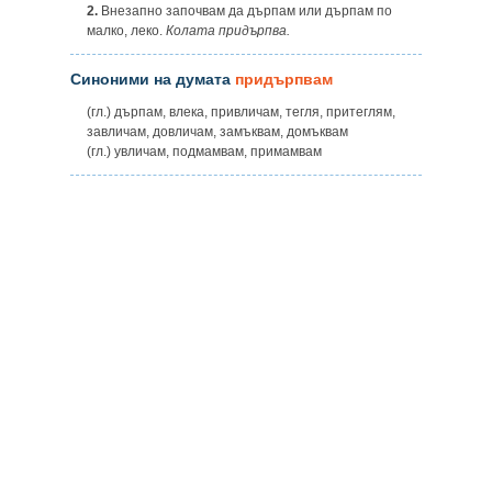
2.
Внезапно започвам да дърпам или дърпам по
малко, леко.
Колата придърпва.
Синоними на думата
придърпвам
(гл.) дърпам, влека, привличам, тегля, притеглям,
завличам, довличам, замъквам, домъквам
(гл.) увличам, подмамвам, примамвам