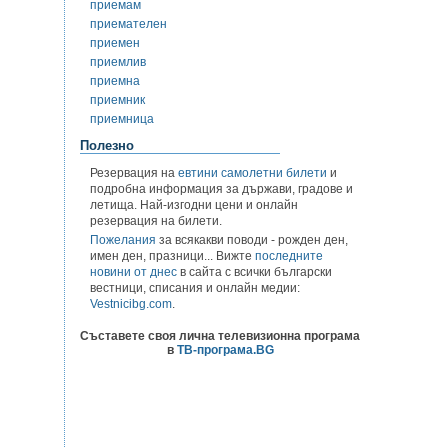
приемам
приемателен
приемен
приемлив
приемна
приемник
приемница
Полезно
Резервация на
евтини самолетни билети
и
подробна информация за държави, градове и
летища. Най-изгодни цени и онлайн
резервация на билети.
Пожелания
за всякакви поводи - рожден ден,
имен ден, празници... Вижте
последните
новини от днес
в сайта с всички български
вестници, списания и онлайн медии:
Vestnicibg.com
.
Съставете своя лична телевизионна програма
в
ТВ-програма.BG