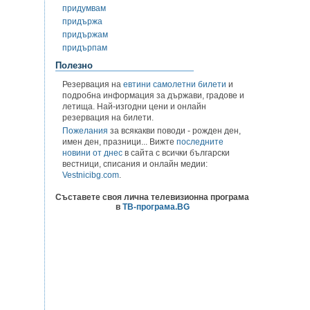
придумвам
придържа
придържам
придърпам
Полезно
Резервация на
евтини самолетни билети
и
подробна информация за държави, градове и
летища. Най-изгодни цени и онлайн
резервация на билети.
Пожелания
за всякакви поводи - рожден ден,
имен ден, празници... Вижте
последните
новини от днес
в сайта с всички български
вестници, списания и онлайн медии:
Vestnicibg.com
.
Съставете своя лична телевизионна програма
в
ТВ-програма.BG