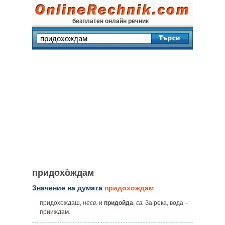
безплатен онлайн речник
придохо̀ждам
Значение на думата
придохождам
придохождаш,
несв.
и
придойда
,
св.
За река, вода –
прииждам
.