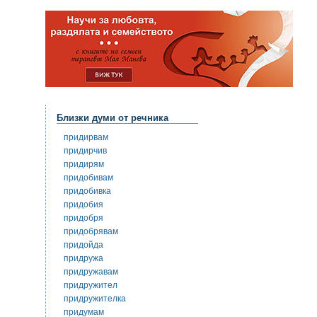
Близки думи от речника
придирвам
придирчив
придирям
придобивам
придобивка
придобия
придобря
придобрявам
придойда
придружа
придружавам
придружител
придружителка
придумам