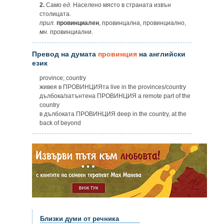
2.
Само
ед.
Населено място в страната извън
столицата.
прил.
провинциален
, провинцална, провинциално,
мн.
провинциални.
Превод на думата
провинция
на английски
език
province; country
живея в ПРОВИНЦИЯта live in the provinces/country
дълбока/затънтена ПРОВИНЦИЯ a remote part of the
country
в дълбоката ПРОВИНЦИЯ deep in the country, at the
back of beyond
Близки думи от речника