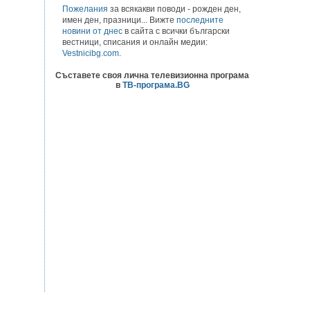
Пожелания
за всякакви поводи - рожден ден,
имен ден, празници... Вижте
последните
новини от днес
в сайта с всички български
вестници, списания и онлайн медии:
Vestnicibg.com
.
Съставете своя лична телевизионна програма
в
ТВ-програма.BG