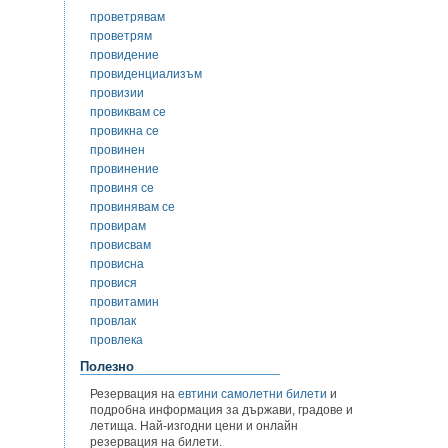
проветрявам
проветрям
провидение
провиденциализъм
провизии
провиквам се
провикна се
провинен
провинение
провиня се
провинявам се
провирам
провисвам
провисна
провися
провитамин
провлак
провлека
Полезно
Резервация на
евтини самолетни билети
и
подробна информация за държави, градове и
летища. Най-изгодни цени и онлайн
резервация на билети.