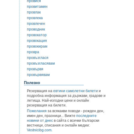
провися
провитамин
провлак
провлека
провлечен
проводник
провокатор
провокация
провокирам
провра
провъзглася
провъзгласявам
провървя
провървявам
Полезно
Резервация на
евтини самолетни билети
и
подробна информация за държави, градове и
летища. Най-изгодни цени и онлайн
резервация на билети.
Пожелания
за всякакви поводи - рожден ден,
имен ден, празници... Вижте
последните
новини от днес
в сайта с всички български
вестници, списания и онлайн медии:
Vestnicibg.com
.