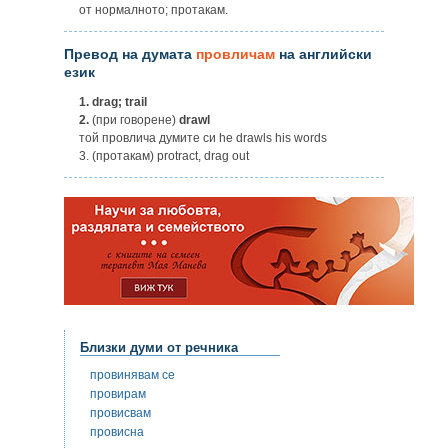
от нормалното; протакам.
Превод на думата
провличам
на английски
език
1.
drag; trail
2.
(при говорене)
drawl
той провлича думите си he drawls his words
3. (протакам) protract, drag out
Близки думи от речника
провинявам се
провирам
провисвам
провисна