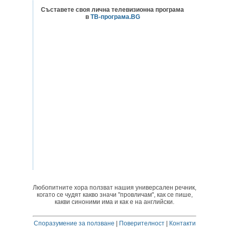
Съставете своя лична телевизионна програма
в
ТВ-програма.BG
Любопитните хора ползват нашия универсален речник,
когато се чудят какво значи "провличам", как се пише,
какви синоними има и как е на английски.
Споразумение за ползване
|
Поверителност
|
Контакти