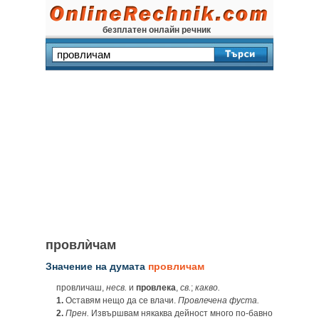
безплатен онлайн речник
провлѝчам
Значение на думата
провличам
провличаш,
несв.
и
провлека
,
св.
;
какво.
1.
Оставям нещо да се влачи.
Провлечена фуста.
2.
Прен.
Извършвам някаква дейност много по-бавно