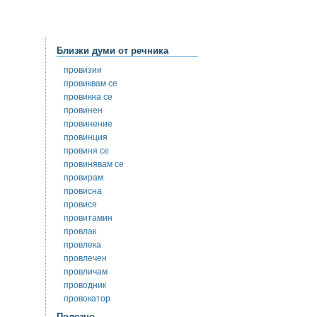
Близки думи от речника
провизии
провиквам се
провикна се
провинен
провинение
провинция
провиня се
провинявам се
провирам
провисна
провися
провитамин
провлак
провлека
провлечен
провличам
проводник
провокатор
Полезно