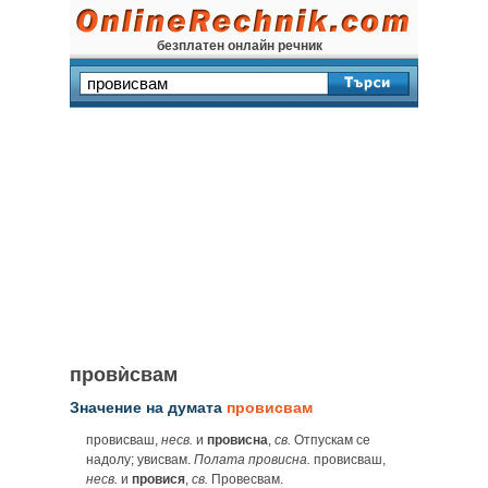
безплатен онлайн речник
провѝсвам
Значение на думата
провисвам
провисваш,
несв.
и
провисна
,
св.
Отпускам се
надолу; увисвам.
Полата провисна.
провисваш,
несв.
и
провися
,
св.
Провесвам.