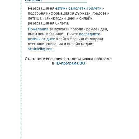
Резервация на
евтини самолетни билети
и
подробна информация за държави, градове и
летища. Най-изгодни цени и онлайн
резервация на билети.
Пожелания
за всякакви поводи - рожден ден,
имен ден, празници... Вижте
последните
новини от днес
в сайта с всички български
вестници, списания и онлайн медии:
Vestnicibg.com
.
Съставете своя лична телевизионна програма
в
ТВ-програма.BG