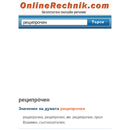
безплатен онлайн речник
реципро̀чен
Значение на думата
реципрочен
реципрочна, реципрочно,
мн.
реципрочни,
прил.
Взаимен, съотносителен.