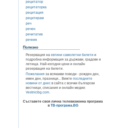
рецитатор
рецитаторка
рецитация
рецитирам
реч
речен
речитатив
речник
Полезно
Резервация на
евтини самолетни билети
и
подробна информация за държави, градове и
летища. Най-изгодни цени и онлайн
резервация на билети.
Пожелания
за всякакви поводи - рожден ден,
имен ден, празници... Вижте
последните
новини от днес
в сайта с всички български
вестници, списания и онлайн медии:
Vestnicibg.com
.
Съставете своя лична телевизионна програма
в
ТВ-програма.BG