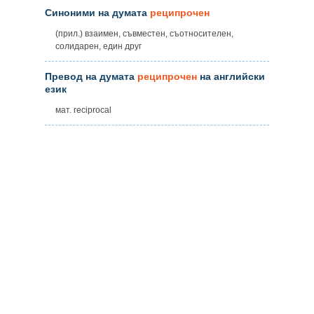
Синоними на думата
реципрочен
(прил.) взаимен, съвместен, съотносителен,
солидарен, един друг
Превод на думата
реципрочен
на английски
език
мат. reciprocal