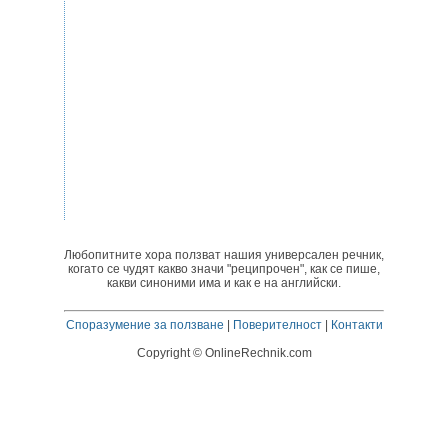
Любопитните хора ползват нашия универсален речник,
когато се чудят какво значи "реципрочен", как се пише,
какви синоними има и как е на английски.
Споразумение за ползване
|
Поверителност
|
Контакти
Copyright © OnlineRechnik.com