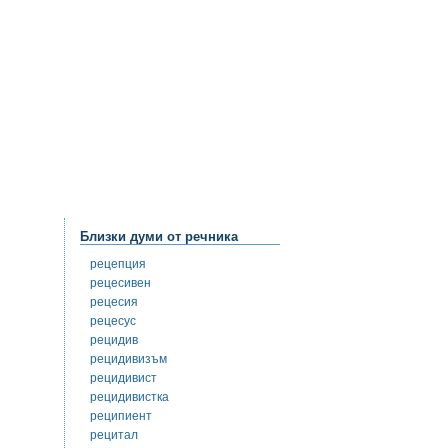
Близки думи от речника
рецепция
рецесивен
рецесия
рецесус
рецидив
рецидивизъм
рецидивист
рецидивистка
реципиент
рецитал