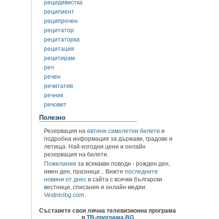
рецидивистка
реципиент
реципрочен
рецитатор
рецитаторка
рецитация
рецитирам
реч
речен
речитатив
речник
речовит
Полезно
Резервация на
евтини самолетни билети
и
подробна информация за държави, градове и
летища. Най-изгодни цени и онлайн
резервация на билети.
Пожелания
за всякакви поводи - рожден ден,
имен ден, празници... Вижте
последните
новини от днес
в сайта с всички български
вестници, списания и онлайн медии:
Vestnicibg.com
.
Съставете своя лична телевизионна програма
в
ТВ-програма.BG