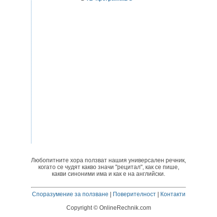
Любопитните хора ползват нашия универсален речник,
когато се чудят какво значи "рецитал", как се пише,
какви синоними има и как е на английски.
Споразумение за ползване
|
Поверителност
|
Контакти
Copyright © OnlineRechnik.com