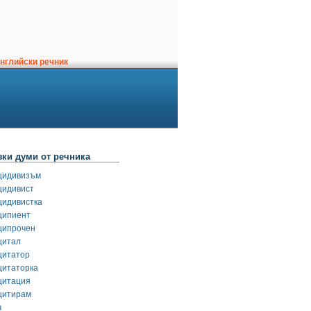
нглийски речник
зки думи от речника
цидивизъм
цидивист
цидивистка
ципиент
ципрочен
цитал
цитатор
цитаторка
цитация
цитирам
ч