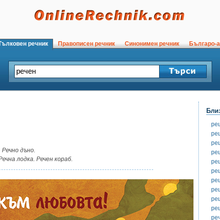
ълковен речник
Правописен речник
Синонимен речник
Българо-а
Бли
ре
ре
ре
 Речно дъно.
ре
Речна лодка. Речен кораб.
ре
ре
ре
ре
ре
ре
ре