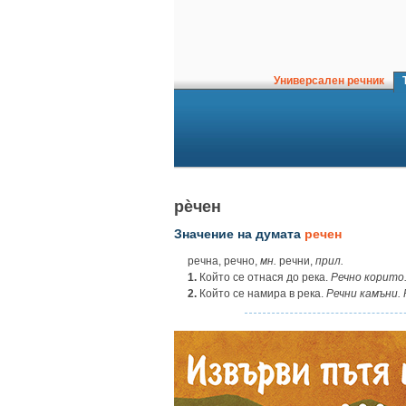
Универсален речник
Т
рѐчен
Значение на думата
речен
речна, речно,
мн.
речни,
прил.
1.
Който се отнася до река.
Речно корито.
2.
Който се намира в река.
Речни камъни. 