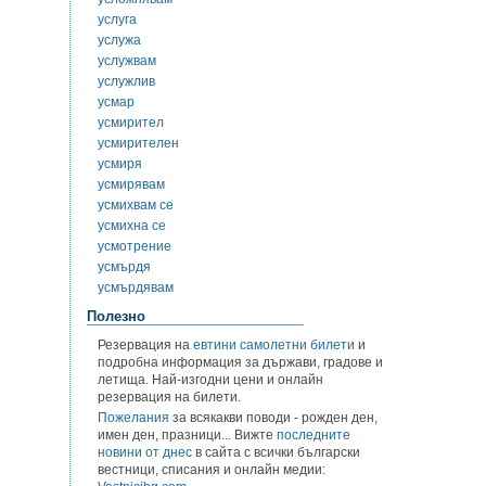
услуга
услужа
услужвам
услужлив
усмар
усмирител
усмирителен
усмиря
усмирявам
усмихвам се
усмихна се
усмотрение
усмърдя
усмърдявам
Полезно
Резервация на
евтини самолетни билети
и
подробна информация за държави, градове и
летища. Най-изгодни цени и онлайн
резервация на билети.
Пожелания
за всякакви поводи - рожден ден,
имен ден, празници... Вижте
последните
новини от днес
в сайта с всички български
вестници, списания и онлайн медии: