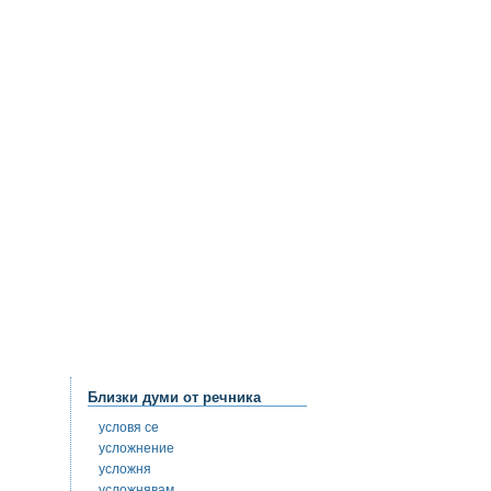
Близки думи от речника
условя се
усложнение
усложня
усложнявам