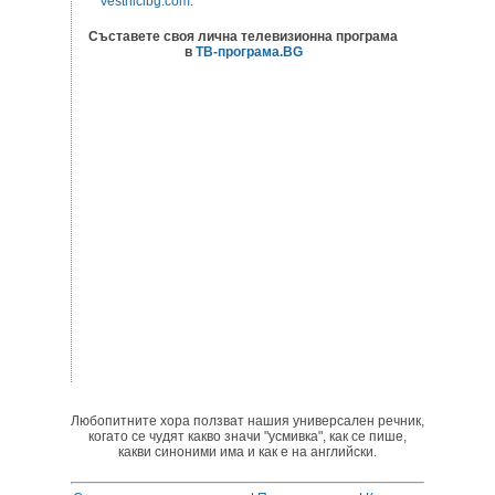
Vestnicibg.com
.
Съставете своя лична телевизионна програма
в
ТВ-програма.BG
Любопитните хора ползват нашия универсален речник,
когато се чудят какво значи "усмивка", как се пише,
какви синоними има и как е на английски.