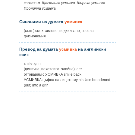
сарказъм.
Щастлива усмивка. Широка усмивка.
Иронична усмивка.
Синоними на думата
усмивка
(същ.) смях, хилене, подхилване, весела
физиономия
Превод на думата
усмивка
на английски
език
smile; grin
(цинична, похотлива, злобна) leer
отговарям с УСМИВКА smile back
УСМИВКА цъфна на лицето му his face broadened
(out) into a grin