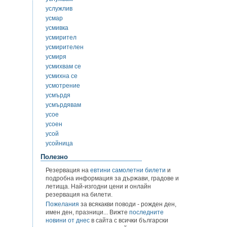
услужлив
усмар
усмивка
усмирител
усмирителен
усмиря
усмихвам се
усмихна се
усмотрение
усмърдя
усмърдявам
усое
усоен
усой
усойница
Полезно
Резервация на
евтини самолетни билети
и
подробна информация за държави, градове и
летища. Най-изгодни цени и онлайн
резервация на билети.
Пожелания
за всякакви поводи - рожден ден,
имен ден, празници... Вижте
последните
новини от днес
в сайта с всички български