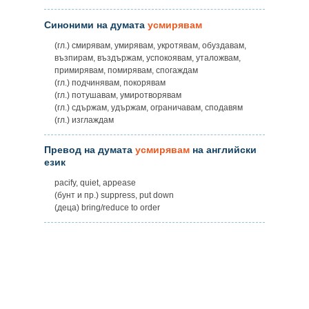
Синоними на думата
усмирявам
(гл.) смирявам, умирявам, укротявам, обуздавам,
възпирам, въздържам, успокоявам, уталожвам,
примирявам, помирявам, спогаждам
(гл.) подчинявам, покорявам
(гл.) потушавам, умиротворявам
(гл.) сдържам, удържам, ограничавам, сподавям
(гл.) изглаждам
Превод на думата
усмирявам
на английски
език
pacify, quiet, appease
(бунт и пр.) suppress, put down
(деца) bring/reduce to order