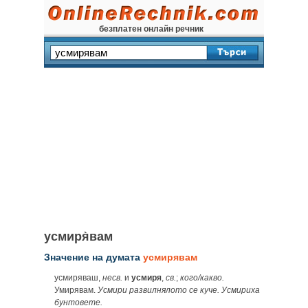
безплатен онлайн речник
усмиря̀вам
Значение на думата
усмирявам
усмиряваш,
несв.
и
усмиря
,
св.
;
кого/какво.
Умирявам.
Усмири развилнялото се куче. Усмириха
бунтовете.