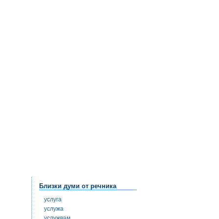
Близки думи от речника
услуга
услужа
услужвам