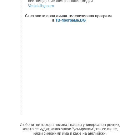
вестници, списания и онлайн медии:
Vestnicibg.com
.
Съставете своя лична телевизионна програма
в
ТВ-програма.BG
Любопитните хора ползват нашия универсален речник,
когато се чудят какво значи "усмирявам", как се пише,
какви синоними има и как е на английски.