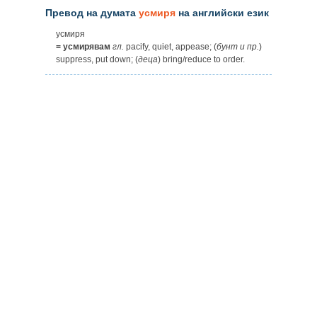
Превод на думата
усмиря
на английски език
усмиря
= усмирявам
гл.
pacify, quiet, appease; (
бунт
и
пр.
)
suppress, put down; (
деца
) bring/reduce to order.