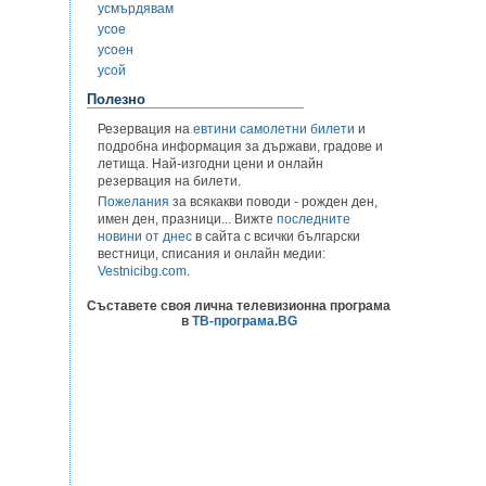
усмърдявам
усое
усоен
усой
Полезно
Резервация на
евтини самолетни билети
и
подробна информация за държави, градове и
летища. Най-изгодни цени и онлайн
резервация на билети.
Пожелания
за всякакви поводи - рожден ден,
имен ден, празници... Вижте
последните
новини от днес
в сайта с всички български
вестници, списания и онлайн медии:
Vestnicibg.com
.
Съставете своя лична телевизионна програма
в
ТВ-програма.BG