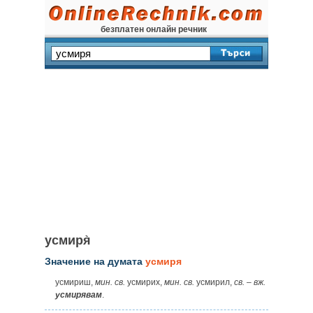
безплатен онлайн речник
усмиря̀
Значение на думата
усмиря
усмириш,
мин. св.
усмирих,
мин. св.
усмирил,
св.
–
вж.
усмирявам
.