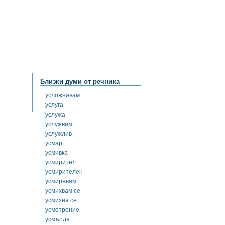
Близки думи от речника
усложнявам
услуга
услужа
услужвам
услужлив
усмар
усмивка
усмирител
усмирителен
усмирявам
усмихвам се
усмихна се
усмотрение
усмърдя