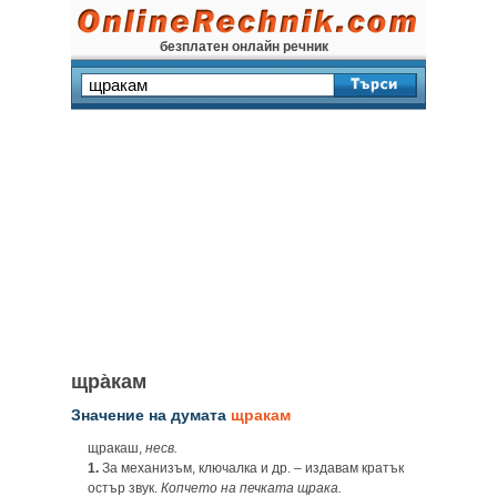
безплатен онлайн речник
щра̀кам
Значение на думата
щракам
щракаш,
несв.
1.
За механизъм, ключалка и др. – издавам кратък
остър звук.
Копчето на печката щрака.