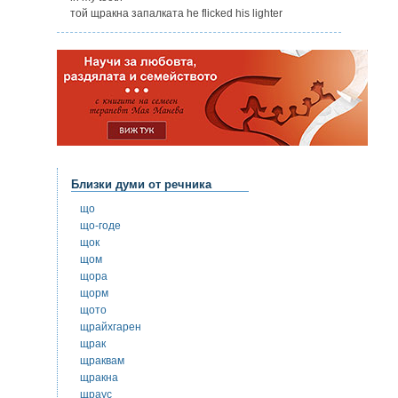
той щракна запалката he flicked his lighter
Близки думи от речника
що
що-годе
щок
щом
щора
щорм
щото
щрайхгарен
щрак
щраквам
щракна
щраус