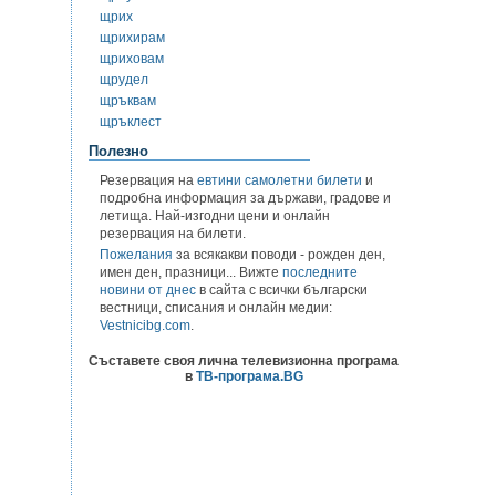
щрих
щрихирам
щриховам
щрудел
щръквам
щръклест
Полезно
Резервация на
евтини самолетни билети
и
подробна информация за държави, градове и
летища. Най-изгодни цени и онлайн
резервация на билети.
Пожелания
за всякакви поводи - рожден ден,
имен ден, празници... Вижте
последните
новини от днес
в сайта с всички български
вестници, списания и онлайн медии:
Vestnicibg.com
.
Съставете своя лична телевизионна програма
в
ТВ-програма.BG