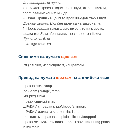
Фотоапаратът щрака.
2.
С какво.
Произвеждам такъв шум, като натискам,
превъртам механизъм и др.
3.
Прен.
Правя нещо, като произвеждам такъв шум.
Щракам снимки. Цял ден щракам на машината.
4.
Произвеждам такъв шум с пръстите на ръцете. –
щрака ме.
Разг.
Усещам мигновена остра болка.
Щрака ме зъбът.
същ.
щракане
,
ср.
Синоними на думата
щракам
(гл.) плющя, изплющявам, изщраквам
Превод на думата
щракам
на английски език
щракна click, snap
(за болка) twinge, throb
(кибрит) strike
(правя снимка) snap
ЩРАКАМ с пръсти snap/click o.'s fingers
ЩРАКАМ лампата snap on the light
пистолетът щракна the pistol clicked/snapped
щрака ме зъбът my tooth throbs, I have throbbing pains
in my tooth