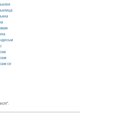
ъклея
ъклица
ъкна
ка
квам
кна
ндизъм
р
рав
рам
рам се
ест
".