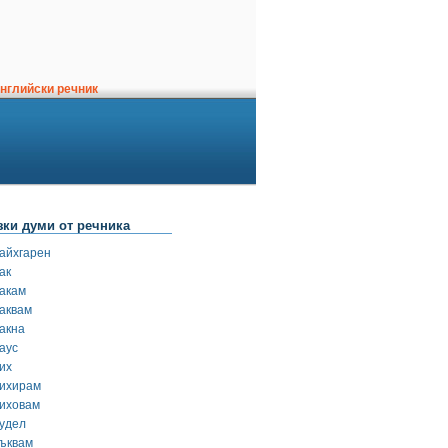
нглийски речник
зки думи от речника
айхгарен
ак
акам
аквам
акна
аус
их
ихирам
иховам
удел
ъквам