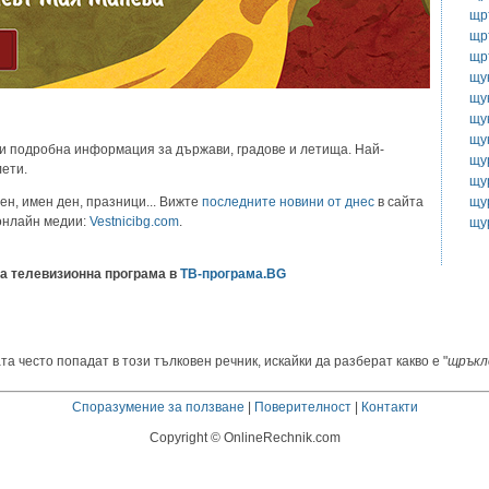
щр
щр
щр
щу
щу
щу
щу
и подробна информация за държави, градове и летища. Най-
щу
лети.
щу
щу
ен, имен ден, празници... Вижте
последните новини от днес
в сайта
 онлайн медии:
Vestnicibg.com
.
щу
а телевизионна програма в
ТВ-програма.BG
та често попадат в този тълковен речник, искайки да разберат какво е "
щръкл
Споразумение за ползване
|
Поверителност
|
Контакти
Copyright © OnlineRechnik.com