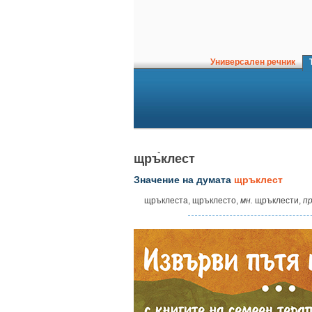
Универсален речник
Т
щръ̀клест
Значение на думата
щръклест
щръклеста, щръклесто,
мн.
щръклести,
пр