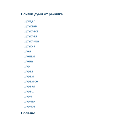
Близки думи от речника
щрудел
щръквам
щръклест
щръклея
щръклица
щръкна
щука
щуквам
щукна
щур
щурав
щурам
щурам се
щурвал
щурец
щурм
щурман
щурмов
Полезно