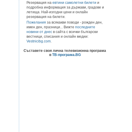
Резервация на
евтини самолетни билети
и
подробна информация за държави, градове и
летища. Най-изгодни цени и онлайн
резервация на билети.
Пожелания
за всякакви поводи - рожден ден,
имен ден, празници... Вижте
последните
новини от днес
в сайта с всички български
вестници, списания и онлайн медии:
Vestnicibg.com
.
Съставете своя лична телевизионна програма
в
ТВ-програма.BG