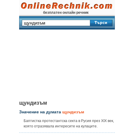
безплатен онлайн речник
щундизъм
Значение на думата
щундизъм
Баптистка протестантска секта в Русия през XIX век,
която отразявала интересите на кулаците.