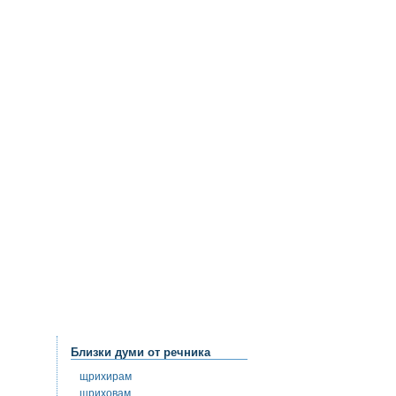
Близки думи от речника
щрихирам
щриховам