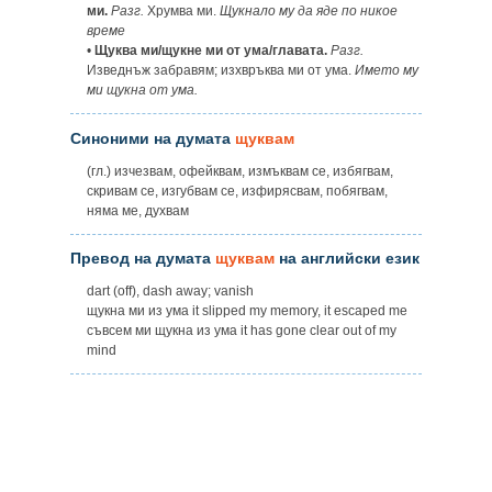
ми.
Разг.
Хрумва ми.
Щукнало му да яде по никое
време
•
Щуква ми/щукне ми от ума/главата.
Разг.
Изведнъж забравям; изхвръква ми от ума.
Името му
ми щукна от ума.
Синоними на думата
щуквам
(гл.) изчезвам, офейквам, измъквам се, избягвам,
скривам се, изгубвам се, изфирясвам, побягвам,
няма ме, духвам
Превод на думата
щуквам
на английски език
dart (off), dash away; vanish
щукна ми из ума it slipped my memory, it escaped me
съвсем ми щукна из ума it has gone clear out of my
mind