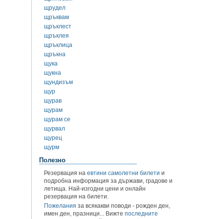
щрудел
щръквам
щръклест
щръклея
щръклица
щръкна
щука
щукна
щундизъм
щур
щурав
щурам
щурам се
щурвал
щурец
щурм
Полезно
Резервация на
евтини самолетни билети
и
подробна информация за държави, градове и
летища. Най-изгодни цени и онлайн
резервация на билети.
Пожелания
за всякакви поводи - рожден ден,
имен ден, празници... Вижте
последните