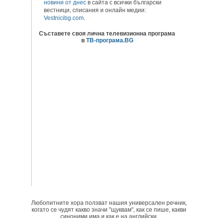
новини от днес
в сайта с всички български
вестници, списания и онлайн медии:
Vestnicibg.com
.
Съставете своя лична телевизионна програма
в
ТВ-програма.BG
Любопитните хора ползват нашия универсален речник,
когато се чудят какво значи "щуквам", как се пише, какви
синоними има и как е на английски.