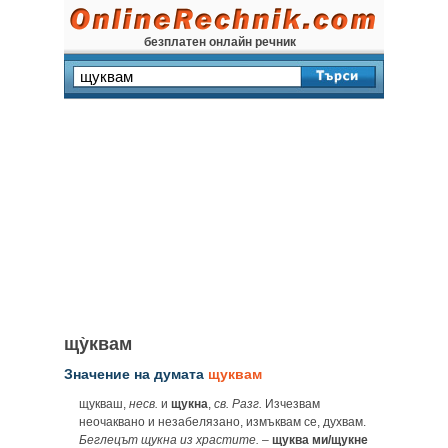
безплатен онлайн речник
щу̀квам
Значение на думата
щуквам
щукваш,
несв.
и
щукна
,
св. Разг.
Изчезвам
неочаквано и незабелязано, измъквам се, духвам.
Беглецът щукна из храстите.
–
щуква ми/щукне